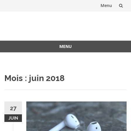
Menu
Aller
au
contenu
MENU
Aller
au
contenu
Mois :
juin 2018
27
JUIN