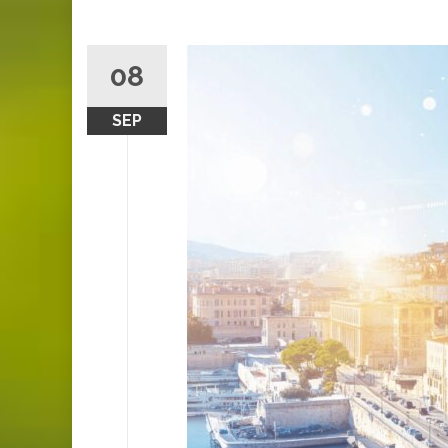
08
SEP