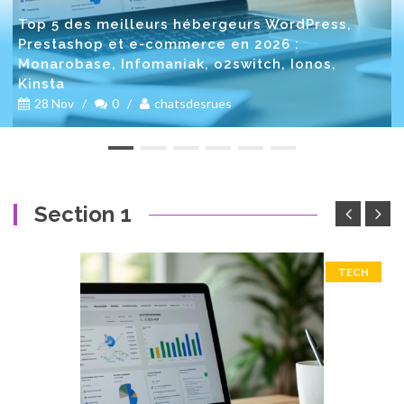
Top 5 des meilleurs hébergeurs WordPress,
Prestashop et e-commerce en 2026 :
Monarobase, Infomaniak, o2switch, Ionos,
Kinsta
28 Nov
/
0
/
chatsdesrues
Section 1
TECH