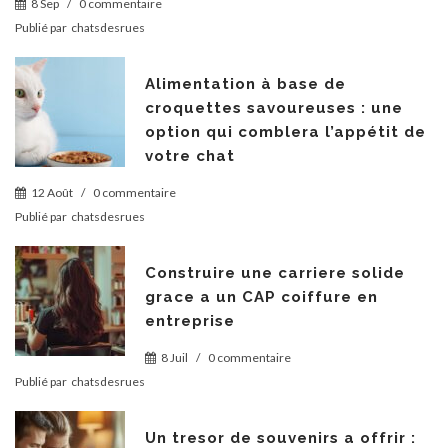
8 Sep
/
0 commentaire
Publié par
chatsdesrues
Alimentation à base de
croquettes savoureuses : une
option qui comblera l’appétit de
votre chat
12 Août
/
0 commentaire
Publié par
chatsdesrues
Construire une carriere solide
grace a un CAP coiffure en
entreprise
8 Juil
/
0 commentaire
Publié par
chatsdesrues
Un tresor de souvenirs a offrir :