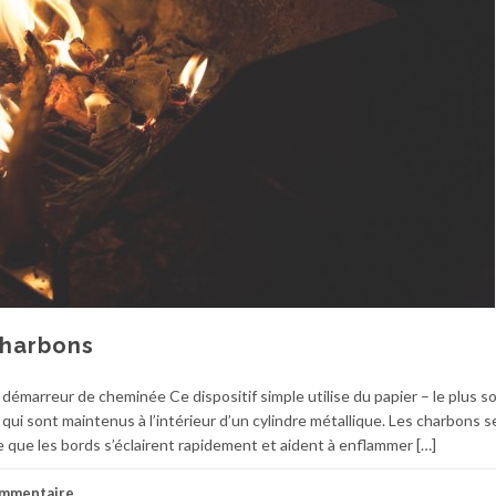
charbons
démarreur de cheminée Ce dispositif simple utilise du papier – le plus 
 qui sont maintenus à l’intérieur d’un cylindre métallique. Les charbons s
que les bords s’éclairent rapidement et aident à enflammer […]
ommentaire