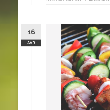
16
AVR