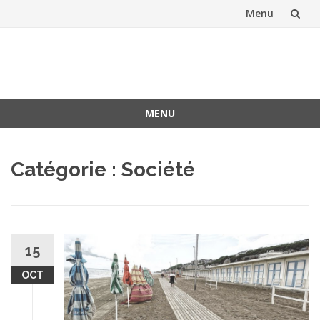
Menu
Aller
au
contenu
MENU
Aller
au
Catégorie :
Société
contenu
15
OCT