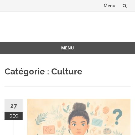
Menu
Aller
au
contenu
MENU
Aller
au
Catégorie :
Culture
contenu
27
DÉC