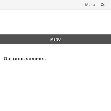
Menu
Aller
au
contenu
MENU
Aller
au
contenu
Qui nous sommes