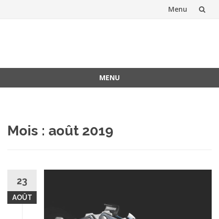
Menu
Aller
au
contenu
MENU
Aller
au
contenu
Mois :
août 2019
23
AOÛT