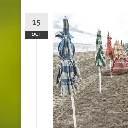
15
OCT