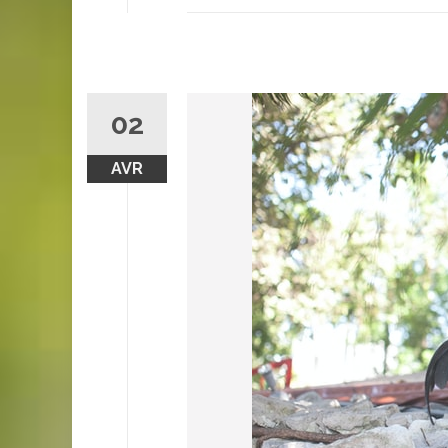
02
AVR