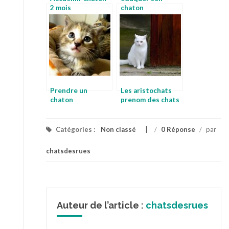
2 mois
chaton
Prendre un
Les aristochats
chaton
prenom des chats
Catégories :
Non classé
/
0 Réponse
/
par
chatsdesrues
Auteur de l’article :
chatsdesrues