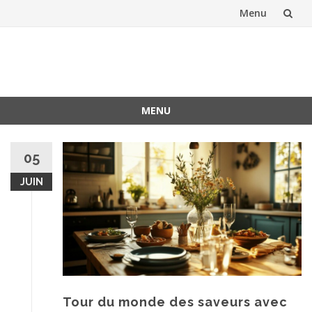
Menu
Aller
au
contenu
MENU
Aller
au
05
contenu
JUIN
Tour du monde des saveurs avec