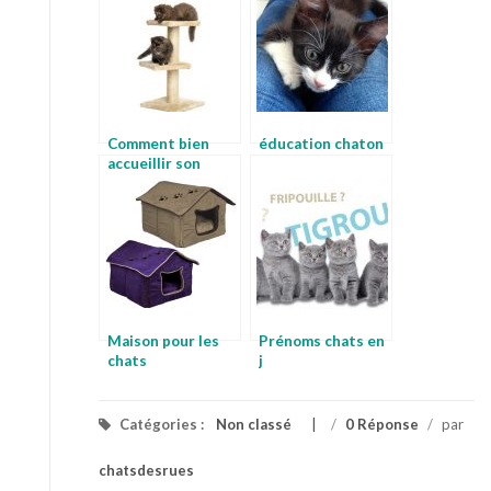
Comment bien
éducation chaton
accueillir son
chaton
Maison pour les
Prénoms chats en
chats
j
Catégories :
Non classé
/
0 Réponse
/
par
chatsdesrues