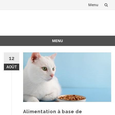
Menu
Aller
au
contenu
MENU
Aller
au
12
contenu
AOÛT
Alimentation à base de