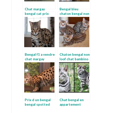
Chat margay
Bengal bleu
bengal cat prix
chaton bengal non
loof
Bengal f1 a vendre
Chaton bengal non
chat margay
loof chat bambino
a vendre
Prix d un bengal
Chat bengal en
bengal spotted
appartement
chaton leopard a