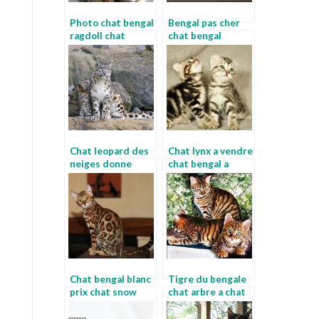
Photo chat bengal
Bengal pas cher
ragdoll chat
chat bengal
lorraine
Chat leopard des
Chat lynx a vendre
neiges donne
chat bengal a
chaton bengal
donner
gratuitement
Chat bengal blanc
Tigre du bengale
prix chat snow
chat arbre a chat
bengal
leopard