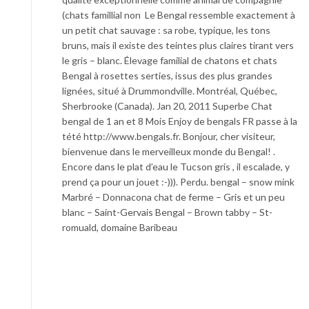
(chats famillial non Le Bengal ressemble exactement à
un petit chat sauvage : sa robe, typique, les tons
bruns, mais il existe des teintes plus claires tirant vers
le gris – blanc. Élevage familial de chatons et chats
Bengal à rosettes serties, issus des plus grandes
lignées, situé à Drummondville. Montréal, Québec,
Sherbrooke (Canada). Jan 20, 2011 Superbe Chat
bengal de 1 an et 8 Mois Enjoy de bengals FR passe à la
tété http://www.bengals.fr. Bonjour, cher visiteur,
bienvenue dans le merveilleux monde du Bengal! .
Encore dans le plat d’eau le Tucson gris , il escalade, y
prend ça pour un jouet :-))). Perdu. bengal – snow mink
Marbré – Donnacona chat de ferme – Gris et un peu
blanc – Saint-Gervais Bengal – Brown tabby – St-
romuald, domaine Baribeau