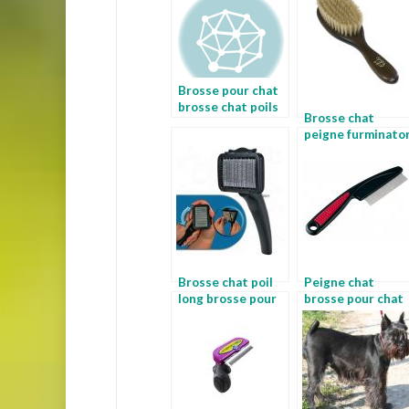
Brosse pour chat
brosse chat poils
Brosse chat
longs
peigne furminato
chat
Brosse chat poil
Peigne chat
long brosse pour
brosse pour chat
chat a poils longs