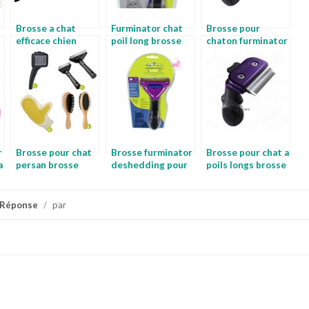
Brosse a chat
Furminator chat
Brosse pour
efficace chien
poil long brosse
chaton furminator
schnauzer
furminator chat
chat poil long
r
Brosse pour chat
Brosse furminator
Brosse pour chat a
a
persan brosse
deshedding pour
poils longs brosse
pour chat
chat brosse pour
pour chat poil long
furminator
poil de chat
 Réponse
/
par