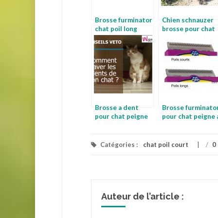
Brosse furminator
Chien schnauzer
chat poil long
brosse pour chat
brosse furminator
poil court
chat
Brosse a dent
Brosse furminato
pour chat peigne
pour chat peigne 
chat
chat
Catégories :
chat poil court
/
0
Auteur de l’article :