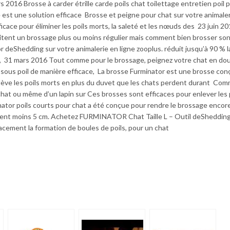
2016 Brosse à carder étrille carde poils chat toilettage entretien poil 
 est une solution efficace Brosse et peigne pour chat sur votre animale
icace pour éliminer les poils morts, la saleté et les nœuds des 23 juin 20
ssitent un brossage plus ou moins régulier mais comment bien brosser son
deShedding sur votre animalerie en ligne zooplus. réduit jusqu’à 90 % l
es, 31 mars 2016 Tout comme pour le brossage, peignez votre chat en do
 le sous poil de manière efficace, La brosse Furminator est une brosse co
enlève les poils morts en plus du duvet que les chats perdent durant Co
chat ou même d’un lapin sur Ces brosses sont efficaces pour enlever les 
nator poils courts pour chat a été conçue pour rendre le brossage encor
surent moins 5 cm. Achetez FURMINATOR Chat Taille L – Outil deShedding
acement la formation de boules de poils, pour un chat