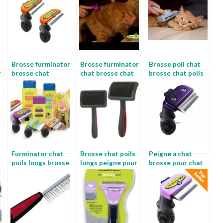
Brosse furminator
Brosse furminator
Brosse poil chat
r
brosse chat
chat brosse chat
brosse chat poils
furminator
longs
Furminator chat
Brosse chat poils
Peigne a chat
poils longs brosse
longs peigne pour
brosse pour chat
chien furminator
chat a poils longs
poil court