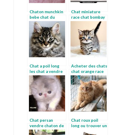
Chaton munchkin
Chat miniature
bebe chat du
race chat bombay
bengal
Chat a poil long
Acheter des chats
les chat a vendre
chat orange race
Chat persan
Chat roux poil
vendre chaton de
long ou trouver un
race a donner
chaton