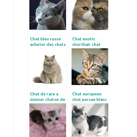
Chat bleu russe
Chat exotic
acheter des chats
shorthair chat
persan pure race
Chat de race a
Chat europeen
donner chaton de
chat persan blanc
race a donner
a vendre