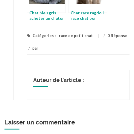
Chat bleu gris
Chat race ragdoll
acheter un chaton
race chat poil
de race
court
Catégories :
race de petit chat
/
0 Réponse
/
par
Auteur de l’article :
Laisser un commentaire