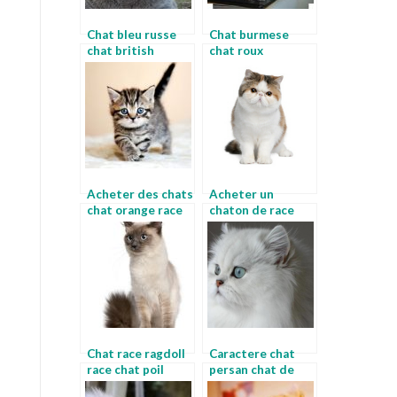
Chat bleu russe
Chat burmese
chat british
chat roux
shorthair
Acheter des chats
Acheter un
chat orange race
chaton de race
race de chat
appartement
Chat race ragdoll
Caractere chat
race chat poil
persan chat de
court
race a donner