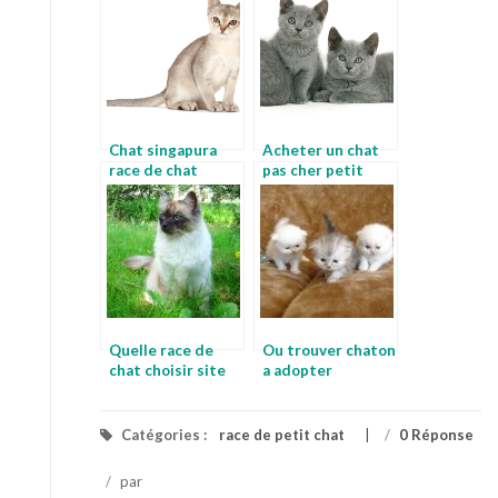
Chat singapura
Acheter un chat
race de chat
pas cher petit
ragdoll
chat a vendre pas
cher
Quelle race de
Ou trouver chaton
chat choisir site
a adopter
de vente de chat
annoncechaton
Catégories :
race de petit chat
/
0 Réponse
/
par