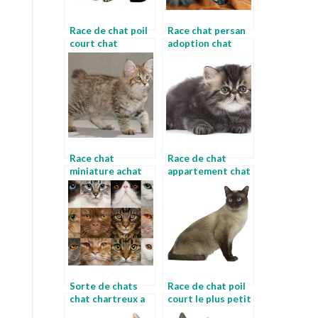
Race de chat poil
Race chat persan
court chat
adoption chat
himalayen
persan
Race chat
Race de chat
miniature achat
appartement chat
de chat
roux angora
Sorte de chats
Race de chat poil
chat chartreux a
court le plus petit
poils long
chat du monde