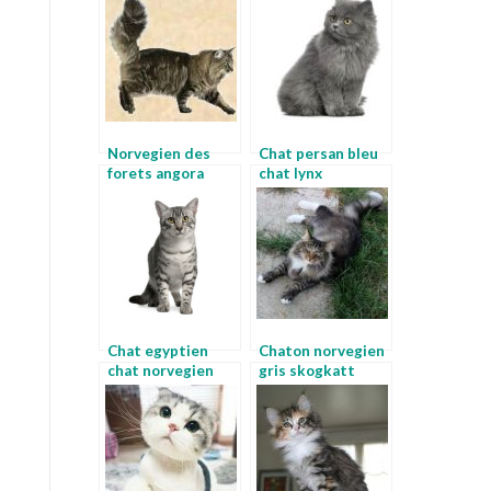
norvegiennes
vendre
Norvegien des
Chat persan bleu
forets angora
chat lynx
norvegien
Chat egyptien
Chaton norvegien
chat norvegien
gris skogkatt
ambre
norvegien