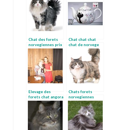
montagnes
norvegiennes
Chat des forets
Chat chat chat
norvegiennes prix
chat de norvege
chat egyptien
Elevage des
Chats forets
forets chat angora
norvegiennes
norvegien
foret norvegienne
chat