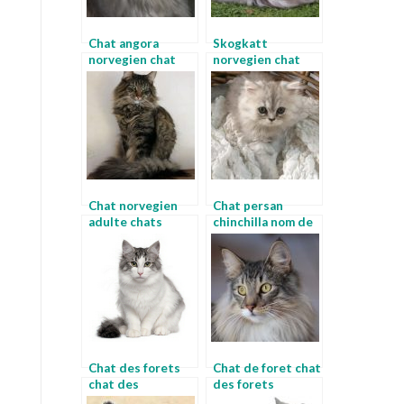
Chat angora
Skogkatt
norvegien chat
norvegien chat
lynx
lynx
Chat norvegien
Chat persan
adulte chats
chinchilla nom de
forets
chat
norvegiennes
Chat des forets
Chat de foret chat
chat des
des forets
montagnes
norvegiennes a