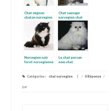
Chat mignon
Chat sauvage
chaton norvegien
norvegien chat
blanc
norvegien gris
Norvegien noir
Le chat persan
foret norvegienne
nom chat
chat
Catégories :
chat norvegien
/
0 Réponse
/
par