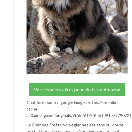
Voir les accessoires pour chats sur Amazon
Chat foret source google image : https://s-media-
cache-
ak0.pinimg.com/originals/9f/6e/61/9f6e61d91e7579072
Le Chat des Forêts Norvégiennes est sans nul doute
un chat hors du commun. Le Norvégien est un chat