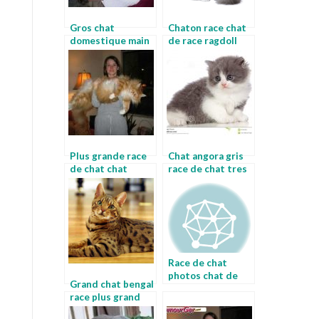
Gros chat
Chaton race chat
domestique main
de race ragdoll
coon
Plus grande race
Chat angora gris
de chat chat
race de chat tres
enorme
grand
Race de chat
photos chat de
Grand chat bengal
race bengal
race plus grand
chat