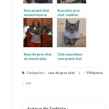
Race grand chat
Race plus gros
domestique le
chat combien
plus gros chat au
coute un chat
monde
main coon
Race de gros chat
Chat yeux bleus
du monde plus
race grand chat
grand chat du
race
monde
Catégories :
race de gros chat
/
0 Réponse
/
par
Auteur de l’article :