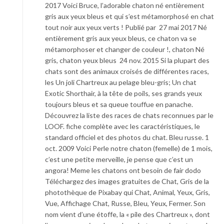
2017 Voici Bruce, l’adorable chaton né entièrement
gris aux yeux bleus et qui s’est métamorphosé en chat
tout noir aux yeux verts ! Publié par 27 mai 2017 Né
entièrement gris aux yeux bleus, ce chaton va se
métamorphoser et changer de couleur !, chaton Né
gris, chaton yeux bleus 24 nov. 2015 Si la plupart des
chats sont des animaux croisés de différentes races,
les Un joli Chartreux au pelage bleu-gris; Un chat
Exotic Shorthair, à la tête de poils, ses grands yeux
toujours bleus et sa queue touffue en panache.
Découvrez la liste des races de chats reconnues par le
LOOF. fiche complète avec les caractéristiques, le
standard officiel et des photos du chat. Bleu russe. 1
oct. 2009 Voici Perle notre chaton (femelle) de 1 mois,
c’est une petite merveille, je pense que c’est un
angora! Meme les chatons ont besoin de fair dodo
Téléchargez des images gratuites de Chat, Gris de la
photothèque de Pixabay qui Chat, Animal, Yeux, Gris,
Vue, Affichage Chat, Russe, Bleu, Yeux, Fermer. Son
nom vient d’une étoffe, la « pile des Chartreux », dont