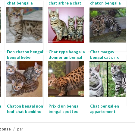
chat bengal a
chat arbre a chat
chaton bengal a
donner
leopard
adopter
gratuitement
Don chaton bengal
Chat type bengal a
Chat margay
bengal bebe
donner un bengal
bengal cat prix
e
Chaton bengal non
Prix d un bengal
Chat bengal en
loof chat bambino
bengal spotted
appartement
a vendre
chaton leopard a
donner
ponse
/
par