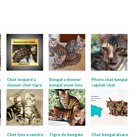
s
Chat leopard a
Bengal a donner
Photo chat bengal
donner chat tigre
bengal snow lynx
ragdoll chat
du bengale a
donner
Chat lynx a vendre
Tigre du bengale
Chat bengal alsace