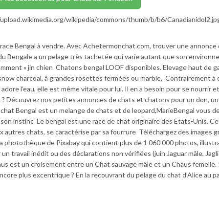
://upload.wikimedia.org/wikipedia/commons/thumb/b/b6/Canadianidol2.j
 race Bengal à vendre. Avec Achetermonchat.com, trouver une annonce 
 du Bengale a un pelage très tachetée qui varie autant que son environ
 nomment « jin chien Chatons bengal LOOF disponibles. Elevage haut de 
 snow charcoal, à grandes rosettes fermées ou marble, Contrairement à 
dore l’eau, elle est même vitale pour lui. Il en a besoin pour se nourrir e
al ? Découvrez nos petites annonces de chats et chatons pour un don, u
 chat Bengal est un melange de chats et de leopard,MarieBengal vous des
son instinc Le bengal est une race de chat originaire des États-Unis. Ce
ux autres chats, se caractérise par sa fourrure Téléchargez des images g
a photothèque de Pixabay qui contient plus de 1 060 000 photos, illustr
un travail inédit ou des déclarations non vérifiées (juin Jaguar mâle, Jagl
haus est un croisement entre un Chat sauvage mâle et un Chaus femelle.
ore plus excentrique ? En la recouvrant du pelage du chat d’Alice au p