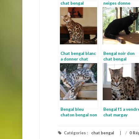
chat bengal
neiges donne
lorraine
chaton bengal
Chat bengal blanc
Bengal noir don
a donner chat
chat bengal
bengal gris
Bengal bleu
Bengal f1 a vendr
chaton bengal non
chat margay
loof
Catégories :
chat bengal
/
0 Ré