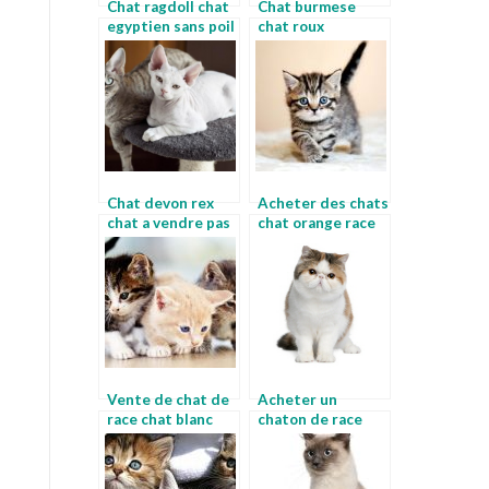
Chat ragdoll chat
Chat burmese
egyptien sans poil
chat roux
prix
Chat devon rex
Acheter des chats
chat a vendre pas
chat orange race
cher
Vente de chat de
Acheter un
race chat blanc
chaton de race
poils longs
race de chat
appartement