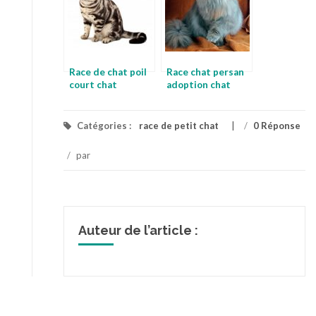
Race de chat poil
Race chat persan
court chat
adoption chat
himalayen
persan
Catégories :
race de petit chat
/
0 Réponse
/
par
Auteur de l’article :