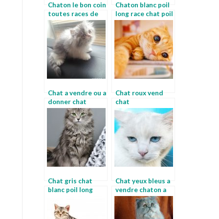
Chaton le bon coin
Chaton blanc poil
toutes races de
long race chat poil
chats
court
Chat a vendre ou a
Chat roux vend
donner chat
chat
abyssin
Chat gris chat
Chat yeux bleus a
blanc poil long
vendre chaton a
vendre ou a
donner