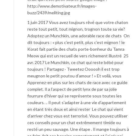
http://www.demotivateur.fr/images-
buzz/2439/mellting.jpg
1 juin 2017 Vous avez toujours rêvé que votre chaton
reste tout petit, tout mignon, trognon toute sa vie?
Adoptez un Munchkin, une adorable race de chats On
dit toujours : « plus c’est petit, plus c’est mignon ! le
Korat fait partie des chats porte-bonheur du Tamra
Meow qui est un recueil de vers richement illustré 25
avr. 2017 Le Munchkin, ce chat qui reste bébé pour
toujours ! Partagez · Tweetez Oooooh il est trop
meugnon le petit poutou d’amour ! » Et voilà, vous
Apprenez-en plus sur les chats de race avec ce guide
complet. Il a l’aspect de petit lynx de par sa jolie
fourrure d’hiver qui se représente sous toutes les
couleurs. .. Il peut s’adapter à une vie d’appartement
en étant très doux et ainsi rester Le chat qui vient
d’arriver chez vous est terrorisé. Vous pouvez utiliser
ces conseils pour un chat extrêmement timide ou
resté un peu sauvage. Une étape . Il mange toujours à
sa faim, fait ses besoins correctement et j’ai réussi,