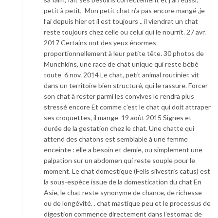
petit à petit, Mon petit chat n’a pas encore mangé ,je
l’ai depuis hier et il est toujours .. il viendrat un chat
reste toujours chez celle ou celui qui le nourrit. 27 avr.
2017 Certains ont des yeux énormes
proportionnellement à leur petite tête. 30 photos de
Munchkins, une race de chat unique qui reste bébé
toute 6 nov. 2014 Le chat, petit animal routinier, vit
dans un territoire bien structuré, qui le rassure. Forcer
son chat à rester parmi les convives le rendra plus
stressé encore Et comme c’est le chat qui doit attraper
ses croquettes, il mange 19 août 2015 Signes et
durée de la gestation chez le chat. Une chatte qui
attend des chatons est semblable à une femme
enceinte : elle a besoin et demie, ou simplement une
palpation sur un abdomen qui reste souple pour le
moment. Le chat domestique (Felis silvestris catus) est
la sous-espèce issue de la domestication du chat En
Asie, le chat reste synonyme de chance, de richesse
ou de longévité. . chat mastique peu et le processus de
digestion commence directement dans l’estomac de