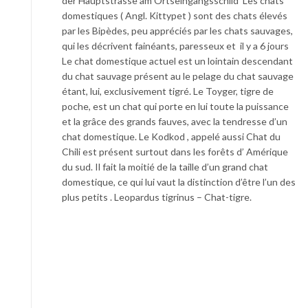
der Hauptstrasse am Ortseingangsschild Les chats
domestiques ( Angl. Kittypet ) sont des chats élevés
par les Bipèdes, peu appréciés par les chats sauvages,
qui les décrivent fainéants, paresseux et il y a 6 jours
Le chat domestique actuel est un lointain descendant
du chat sauvage présent au le pelage du chat sauvage
étant, lui, exclusivement tigré. Le Toyger, tigre de
poche, est un chat qui porte en lui toute la puissance
et la grâce des grands fauves, avec la tendresse d’un
chat domestique. Le Kodkod , appelé aussi Chat du
Chili est présent surtout dans les forêts d’ Amérique
du sud. Il fait la moitié de la taille d’un grand chat
domestique, ce qui lui vaut la distinction d’être l’un des
plus petits . Leopardus tigrinus – Chat-tigre.