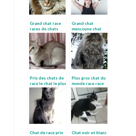
Grand chat race
Grand chat
races de chats
mencoune chat
avec photos
Prix des chats de
Plus gros chat du
race le chat le plus
monde race race
grand du monde
de chat noir poil
long
Chat de race prix
Chat noir et blanc