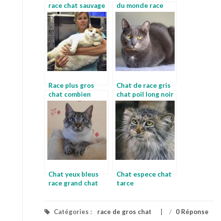
race chat sauvage
du monde race
chat race tigre
Race plus gros
Chat de race gris
chat combien
chat poil long noir
coute un chat
main coon
Chat yeux bleus
Chat espece chat
race grand chat
tarce
race
Catégories :
race de gros chat
/
0 Réponse