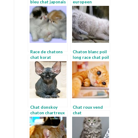
bleu chat japonais
europeen
race
Race de chatons
Chaton blanc poil
chat korat
long race chat poil
court
Chat donskoy
Chat roux vend
chaton chartreux
chat
angora