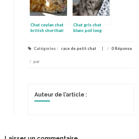
Chat ceylan chat
Chat gris chat
british shorthair
blanc poil long
Catégories :
race de petit chat
/
0 Réponse
/
par
Auteur de l’article :
Laisser un commentaire