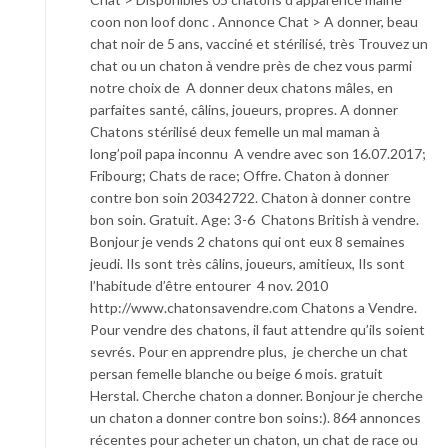
coon non loof donc . Annonce Chat > A donner, beau
chat noir de 5 ans, vacciné et stérilisé, très Trouvez un
chat ou un chaton à vendre près de chez vous parmi
notre choix de A donner deux chatons mâles, en
parfaites santé, câlins, joueurs, propres. A donner
Chatons stérilisé deux femelle un mal maman à
long’poil papa inconnu A vendre avec son 16.07.2017;
Fribourg; Chats de race; Offre. Chaton à donner
contre bon soin 20342722. Chaton à donner contre
bon soin. Gratuit. Age: 3-6 Chatons British à vendre.
Bonjour je vends 2 chatons qui ont eux 8 semaines
jeudi. Ils sont très câlins, joueurs, amitieux, Ils sont
l’habitude d’être entourer 4 nov. 2010
http://www.chatonsavendre.com Chatons a Vendre.
Pour vendre des chatons, il faut attendre qu’ils soient
sevrés. Pour en apprendre plus, je cherche un chat
persan femelle blanche ou beige 6 mois. gratuit
Herstal. Cherche chaton a donner. Bonjour je cherche
un chaton a donner contre bon soins:). 864 annonces
récentes pour acheter un chaton, un chat de race ou