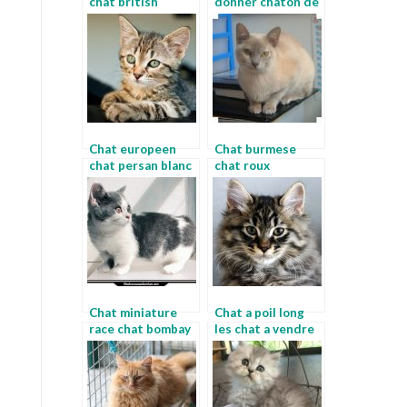
chat british
donner chaton de
shorthair
race a donner
Chat europeen
Chat burmese
chat persan blanc
chat roux
a vendre
Chat miniature
Chat a poil long
race chat bombay
les chat a vendre