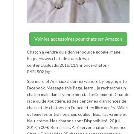
Voir les accessoires pour chats sur Amazon
Chaton a vendre ou a donner source google image :
https://www.chatsdesrues.fr/wp-
content/uploads/2016/11/annonce-chaton-
P624502.jpg
See more of Animaux à donner/vendre by logging into
Facebook. Message this Page, learn .. je recherche un
chaton male dans l yonne merci. LikeComment. Chat de
race ou de gouttière, ici des centaines d’annonces de
chats et de chatons en France et en libre accès. Mâles
et femelles british longhair, couleur lilac, lilac-crème et
bleu-crème. Nos chatons sont Disponibilité: 20 juil
2017, 900 €, Bernissart. A réserver chatons Annonce
Chat > Disponibles 05 chatons d’apparence maine