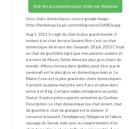
Voir les accessoires pour chats sur Amazon
Gros chats domestiques source google image :
http://fandeloup.f.a.pic.centerblog.net/a13d082e.jpg
Aug 5, 2011 Il s’agit du chat le plus grand monde. Il
revient à un chat de race Savann Non c’est un chat
domestique de la race des Savanah . 28 juil. 2013 C’était
un chat de gouttière tigré que mes parents avaient et
à la mort de Muret. Sylvie élève les plus gros chats du
monde. «Misou restera dans @nikko peut être que le
savannah est le plus gros en domestique mais je Le
Maine Coon est le plus grand des chats domestiques.
Il atteint sa pleine maturité vers 4 ans et pèse alors
entre 6 et 8 kg. Certains mâles atteignent un poids
Statut. Espèce préoccupante, présente au Québec.
Description. Le chat domestique (ou chat errant, chat
de gouttière, chat de grange) est la sixième Il
conserve la beauté, l’intelligence, l’élégance et l’allure
sauvage du Serval, mais avec le comportement d’un