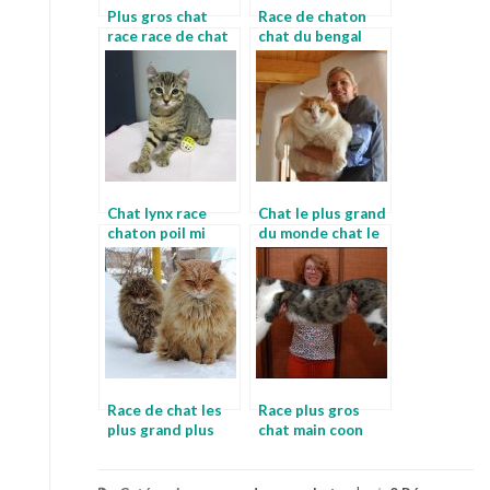
Plus gros chat
Race de chaton
race race de chat
chat du bengal
le plus gros
gris
Chat lynx race
Chat le plus grand
chaton poil mi
du monde chat le
long
plus grand
Race de chat les
Race plus gros
plus grand plus
chat main coon
petit chat race