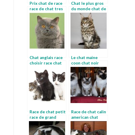
Prix chat de race
Chat le plus gros
race de chat tres
du monde chat de
rare
race poil long
Chat anglais race
Le chat maine
choisir race chat
coon chat noir
quelle race
Race de chat petit
Race de chat calin
race de grand
american chat
chat maine coon