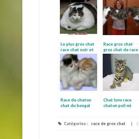
Le plus gros chat
Race gros chat
race chat noir et
gros chat de race
blanc race
Race de chaton
Chat lynx race
chat du bengal
chaton poil mi
gris
long
Catégories :
race de gros chat
/