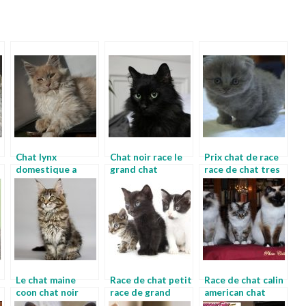
Chat lynx
Chat noir race le
Prix chat de race
domestique a
grand chat
race de chat tres
vendre chat lynx
rare
race
Le chat maine
Race de chat petit
Race de chat calin
coon chat noir
race de grand
american chat
quelle race
chat maine coon