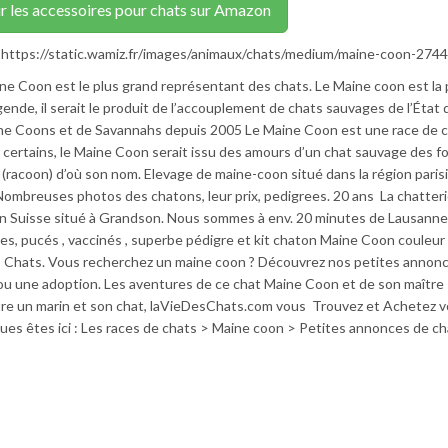
r les accessoires pour chats sur Amazon
: https://static.wamiz.fr/images/animaux/chats/medium/maine-coon-2744
ine Coon est le plus grand représentant des chats. Le Maine coon est la 
ende, il serait le produit de l’accouplement de chats sauvages de l’État
ne Coons et de Savannahs depuis 2005 Le Maine Coon est une race de ch
r certains, le Maine Coon serait issu des amours d’un chat sauvage des f
r (racoon) d’où son nom. Elevage de maine-coon situé dans la région pari
ombreuses photos des chatons, leur prix, pedigrees. 20 ans La chatteri
n Suisse situé à Grandson. Nous sommes à env. 20 minutes de Lausanne
, pucés , vaccinés , superbe pédigre et kit chaton Maine Coon couleur
ns Chats. Vous recherchez un maine coon ? Découvrez nos petites annon
ou une adoption. Les aventures de ce chat Maine Coon et de son maître
tre un marin et son chat, laVieDesChats.com vous Trouvez et Achetez v
es êtes ici : Les races de chats > Maine coon > Petites annonces de c