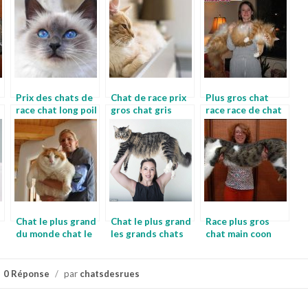
Prix des chats de
Chat de race prix
Plus gros chat
race chat long poil
gros chat gris
race race de chat
le plus gros
Chat le plus grand
Chat le plus grand
Race plus gros
du monde chat le
les grands chats
chat main coon
plus grand
0 Réponse
/
par
chatsdesrues