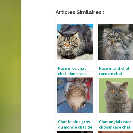
Articles Similaires :
Race gros chat
Race grand chat
chat blanc race
race de chat
maine coon
Chat le plus gros
Chat anglais race
du monde chat de
choisir race chat
race poil long