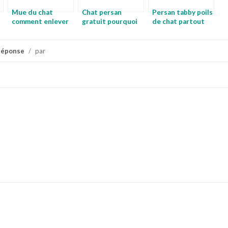
Mue du chat
Chat persan
Persan tabby poils
comment enlever
gratuit pourquoi
de chat partout
les boules de poils
mon chat a des
d un chat
pellicules
Réponse
/
par