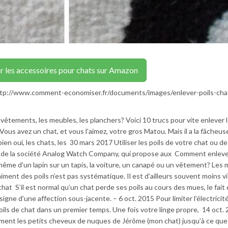
r les accessoires pour chats sur Amazon
 http://www.comment-economiser.fr/documents/images/enlever-poils-cha
vêtements, les meubles, les planchers? Voici 10 trucs pour vite enlever l
Vous avez un chat, et vous l’aimez, votre gros Matou. Mais il a la fâcheus
bien oui, les chats, les 30 mars 2017 Utiliser les poils de votre chat ou d
ée de la société Analog Watch Company, qui propose aux Comment enlev
même d’un lapin sur un tapis, la voiture, un canapé ou un vêtement? Les 
iment des poils n’est pas systématique. Il est d’ailleurs souvent moins vi
hat S’il est normal qu’un chat perde ses poils au cours des mues, le fait 
signe d’une affection sous-jacente. – 6 oct. 2015 Pour limiter l’électricit
ils de chat dans un premier temps. Une fois votre linge propre, 14 oct.
ement les petits cheveux de nuques de Jérôme (mon chat) jusqu’à ce que