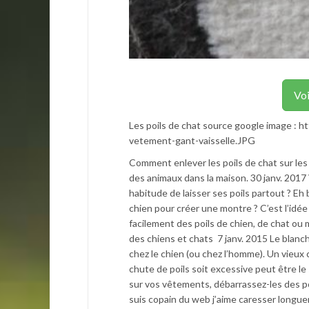
Voi
Les poils de chat source google image :
vetement-gant-vaisselle.JPG
Comment enlever les poils de chat sur les 
des animaux dans la maison. 30 janv. 2017 
habitude de laisser ses poils partout ? Eh 
chien pour créer une montre ? C’est l’id
facilement des poils de chien, de chat ou 
des chiens et chats 7 janv. 2015 Le blanch
chez le chien (ou chez l’homme). Un vieux c
chute de poils soit excessive peut être le 
sur vos vêtements, débarrassez-les des po
suis copain du web j’aime caresser longu