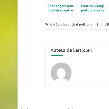
Chat angora noir
Chat roux long
que faire contre
poil poil de chat
les poils de chat
qui tombe
Catégories :
chat poil long
/
0 
Auteur de l’article :