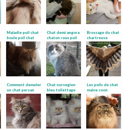
Maladie poil chat
Chat demi angora
Brossage du chat
boule poil chat
chaton roux poil
chartreuse
long
Comment demeler
Chat norvegien
Les poils de chat
un chat persan
bleu toilettage
maine coon
allergie poil de
chat poil long prix
chat