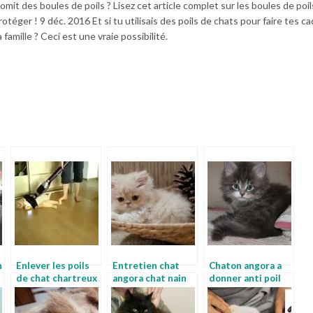
mit des boules de poils ? Lisez cet article complet sur les boules de poi
rotéger ! 9 déc. 2016 Et si tu utilisais des poils de chats pour faire tes 
famille ? Ceci est une vraie possibilité.
n
Enlever les poils
Entretien chat
Chaton angora a
de chat chartreux
angora chat nain
donner anti poil
chat
de chat