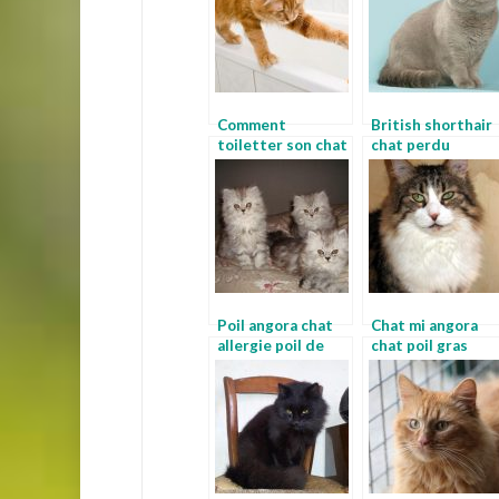
Comment
British shorthair
toiletter son chat
chat perdu
chat persan
bruxelles
angora
Poil angora chat
Chat mi angora
allergie poil de
chat poil gras
chat