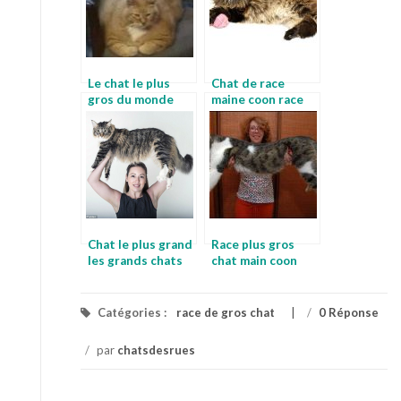
Le chat le plus
Chat de race
gros du monde
maine coon race
sortes de chats
chat bleu
Chat le plus grand
Race plus gros
les grands chats
chat main coon
Catégories :
race de gros chat
/
0 Réponse
/
par
chatsdesrues