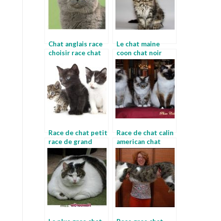
Chat anglais race
Le chat maine
choisir race chat
coon chat noir
quelle race
Race de chat petit
Race de chat calin
race de grand
american chat
chat maine coon