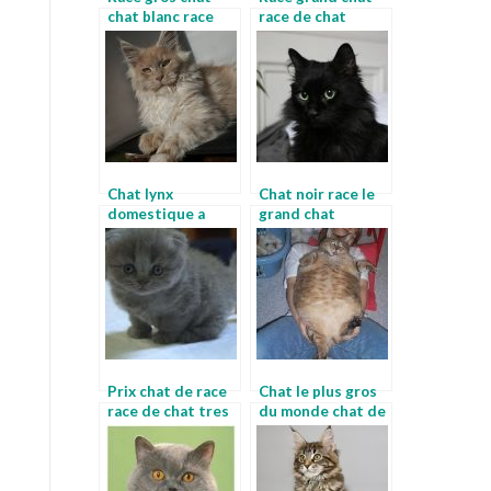
chat blanc race
race de chat
maine coon
Chat lynx
Chat noir race le
domestique a
grand chat
vendre chat lynx
race
Prix chat de race
Chat le plus gros
race de chat tres
du monde chat de
rare
race poil long