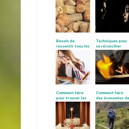
Besoin de
Techniques pour
ressentir tous les
se réconcilier
arômes de votre
après une disput
vin ? Le décanteur
amoureuse
est la solution
Comment faire
Comment faire
pour trouver les
des économies d
meilleurs produits
chauffage
sur internet ?