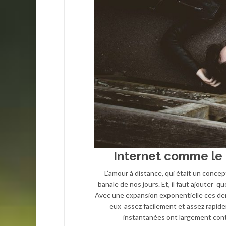
Internet comme le 
L’amour à distance, qui était un concep
banale de nos jours. Et, il faut ajouter qu
Avec une expansion exponentielle ces dern
eux assez facilement et assez rapide
instantanées ont largement contr