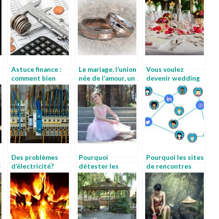
Astuce finance :
Le mariage, l’union
Vous voulez
comment bien
née de l’amour, un
devenir wedding
e
gérer/multiplier
jour spécial.
planner?
son argent?
Des problèmes
Pourquoi
Pourquoi les sites
e
d’électricité?
détester les
de rencontres
ballerines?
ont-ils pris le
dessus?