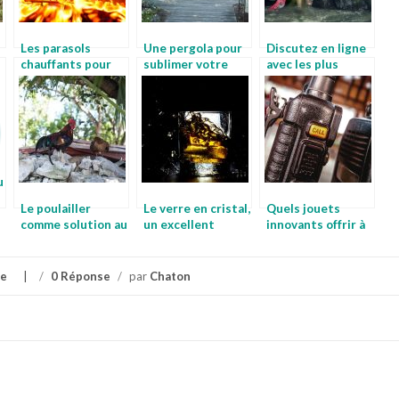
Les parasols
Une pergola pour
Discutez en ligne
chauffants pour
sublimer votre
avec les plus
les terrasses
extérieur
belles asiatiques!
u
Le poulailler
Le verre en cristal,
Quels jouets
comme solution au
un excellent
innovants offrir à
manque
ustensile pour vos
ces enfants ? Les
d’aliments de
liqueurs
talkies-walkies
subsistance
le
/
0 Réponse
/
par
Chaton