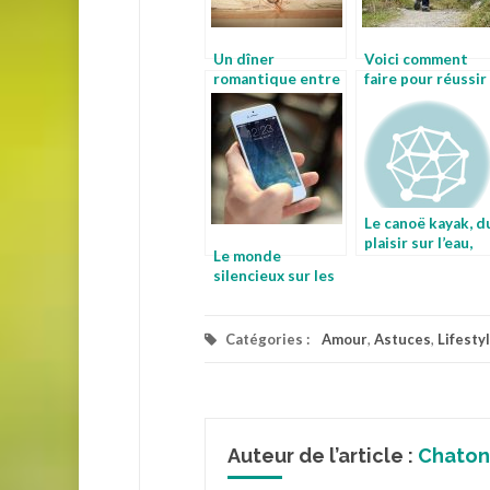
Un dîner
Voici comment
romantique entre
faire pour réussir
amoureux, petits
dans la vie privée
conseils.
et
professionnelle?
Le canoë kayak, d
plaisir sur l’eau,
Le monde
seul ou
silencieux sur les
accompagné
téléphones, une
option vraiment
innovante
Catégories :
Amour
,
Astuces
,
Lifesty
Auteur de l’article :
Chaton