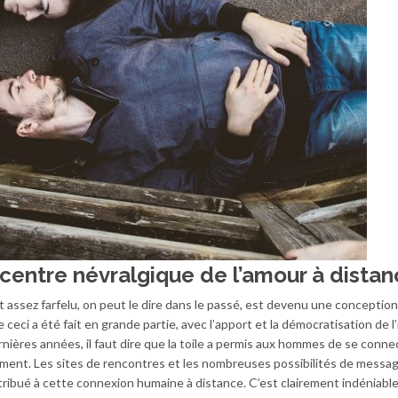
centre névralgique de l’amour à distan
t assez farfelu, on peut le dire dans le passé, est devenu une conception
e ceci a été fait en grande partie, avec l’apport et la démocratisation de l
ières années, il faut dire que la toile a permis aux hommes de se conne
ment. Les sites de rencontres et les nombreuses possibilités de messag
ibué à cette connexion humaine à distance. C’est clairement indéniable