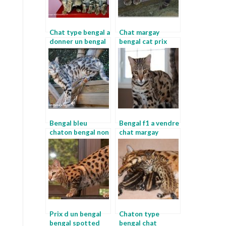
Chat type bengal a
Chat margay
donner un bengal
bengal cat prix
Bengal bleu
Bengal f1 a vendre
chaton bengal non
chat margay
loof
Prix d un bengal
Chaton type
bengal spotted
bengal chat