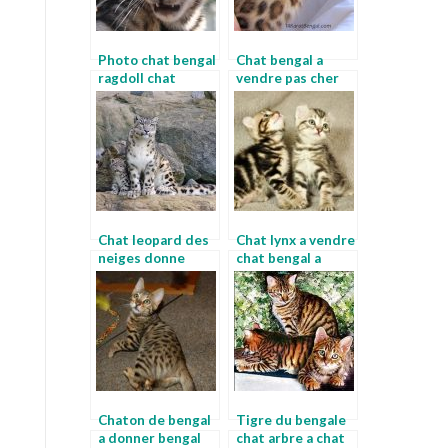
Photo chat bengal
Chat bengal a
ragdoll chat
vendre pas cher
bengal noir
Chat leopard des
Chat lynx a vendre
neiges donne
chat bengal a
chaton bengal
donner
gratuitement
Chaton de bengal
Tigre du bengale
a donner bengal
chat arbre a chat