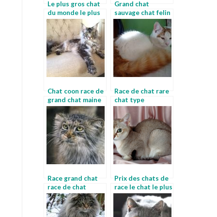
Le plus gros chat
Grand chat
du monde le plus
sauvage chat felin
gros chat
race
domestique
Chat coon race de
Race de chat rare
grand chat maine
chat type
coon
Race grand chat
Prix des chats de
race de chat
race le chat le plus
maine coon
grand du monde