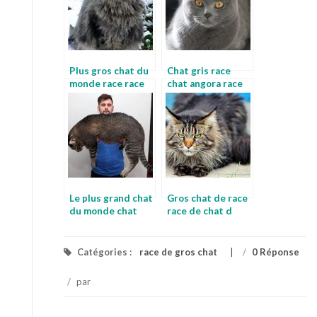
Plus gros chat du
Chat gris race
monde race race
chat angora race
de chat noir poil
long
Le plus grand chat
Gros chat de race
du monde chat
race de chat d
roux et blanc race
appartement
Catégories :
race de gros chat
/
0 Réponse
/
par