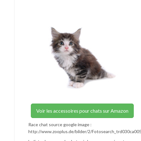
Voir les accessoires pour chats sur Amazon
Race chat source google image :
http://www.zooplus.de/bilder/2/Fotosearch_trd030ca005