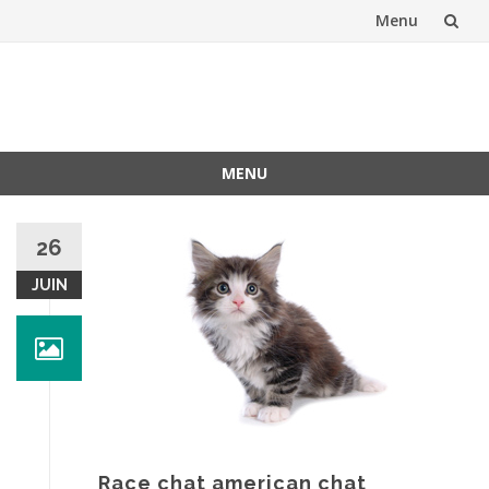
Menu
Aller
au
contenu
MENU
Aller
au
26
contenu
JUIN
Race chat american chat