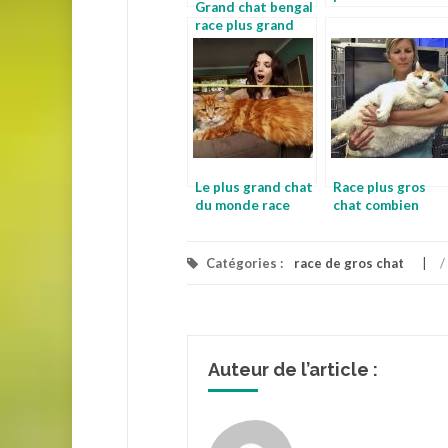
Grand chat bengal
race bengal
race plus grand
chat
Le plus grand chat
Race plus gros
du monde race
chat combien
chat race tigre
coute un chat
main coon
Catégories :
race de gros chat
/
Auteur de l’article :