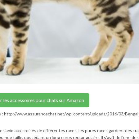
r les accessoires pour chats sur Amazon
e : http://www.assurancechat.net/wp-content/uploads/2016/03/Bengal
des animaux croisés de différentes races, les pures races gardent des tra
nde taille, possédant un long corps rectangulaire. Il s’agit de l’une des