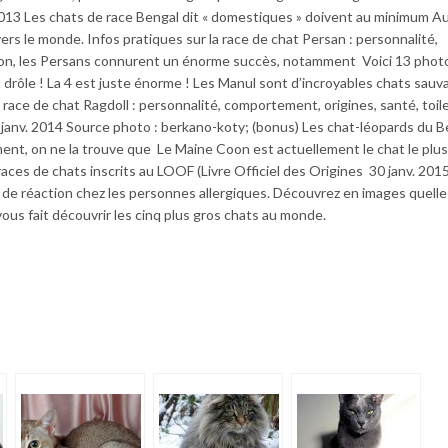
013 Les chats de race Bengal dit « domestiques » doivent au minimum Au
rs le monde. Infos pratiques sur la race de chat Persan : personnalité,
tion, les Persans connurent un énorme succès, notamment Voici 13 phot
 drôle ! La 4 est juste énorme ! Les Manul sont d’incroyables chats sauv
race de chat Ragdoll : personnalité, comportement, origines, santé, toil
 janv. 2014 Source photo : berkano-koty; (bonus) Les chat-léopards du 
ent, on ne la trouve que Le Maine Coon est actuellement le chat le plu
 races de chats inscrits au LOOF (Livre Officiel des Origines 30 janv. 201
e réaction chez les personnes allergiques. Découvrez en images quelle
ous fait découvrir les cinq plus gros chats au monde.