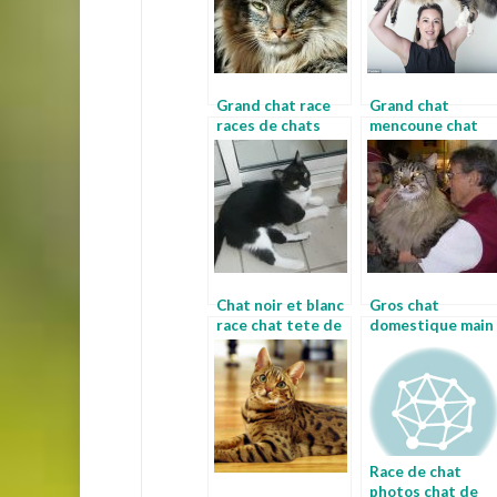
Grand chat race
Grand chat
races de chats
mencoune chat
avec photos
Chat noir et blanc
Gros chat
race chat tete de
domestique main
lion
coon
Race de chat
photos chat de