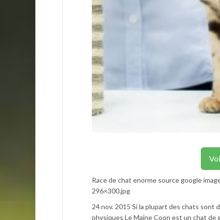
Voi
Race de chat enorme source google imag
296×300.jpg
24 nov. 2015 Si la plupart des chats sont 
physiques Le Maine Coon est un chat de gra