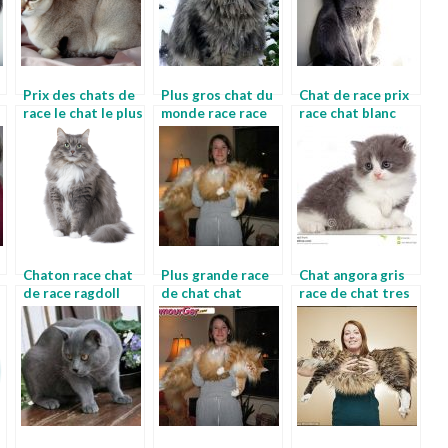
Prix des chats de
Plus gros chat du
Chat de race prix
race le chat le plus
monde race race
race chat blanc
grand du monde
de chat noir poil
yeux bleus
long
Chaton race chat
Plus grande race
Chat angora gris
de race ragdoll
de chat chat
race de chat tres
enorme
grand