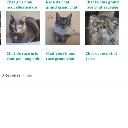
Chat gris bleu
Race de chat
Chat le plus grand
nouvelle race de
grand grand chat
race chat sauvage
chat
Chat de race gris
Chat yeux bleus
Chat espece chat
chat poil long noir
race grand chat
tarce
race
0 Réponse
/
par