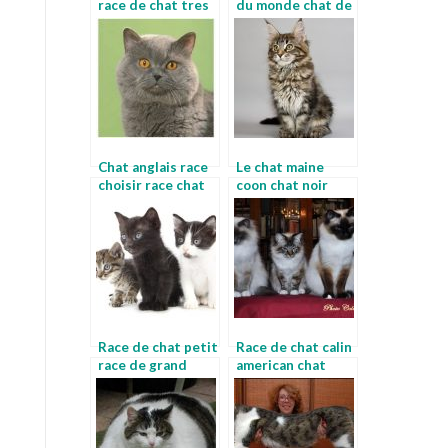
race de chat tres
du monde chat de
rare
race poil long
Chat anglais race
Le chat maine
choisir race chat
coon chat noir
quelle race
Race de chat petit
Race de chat calin
race de grand
american chat
chat maine coon