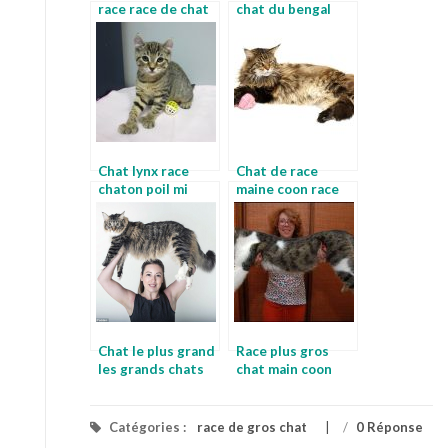
race race de chat
chat du bengal
le plus gros
gris
Chat lynx race
Chat de race
chaton poil mi
maine coon race
long
chat bleu
Chat le plus grand
Race plus gros
les grands chats
chat main coon
Catégories :
race de gros chat
/
0 Réponse