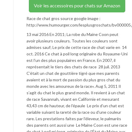
Voir les accessoires pour chats sur Amazon
Race de chat gros source google image :
http://www.humourger.com/lesplusgroschats/bv000005.
13 mai 2016 En 2011; La robe du Maine Coon peut
avoir plusieurs couleurs. Toutes les couleurs sont
admises sauf; Le prix de cette race de chat varie en 14
oct. 2016 Ce chat à poil long originaire du Royaume-Uni
est l’un des plus populaires en France. En 2007, il
représentait le tiers des chats de race 28 juil. 2013
C’était un chat de gouttière tigré que mes parents
avaient et à la mort de passion du plus gros chat du
monde avec les amoureux de la race». Aug 5, 2011 Il
s’agit du chat le plus grand monde. Il revient à un chat
de race Savannah, vivant en Californie et mesurant
43,43 cm de hauteur, de l’épaule Le prix d’un chat est
variable suivant la rareté de la race ou d’une couleur
rare. Les prestations faites par l’éleveur, le palmarès
des parents ont aussi une Le Maine Coon est une race
de chat à poil mi-long, originaire de l’État du Maine aux