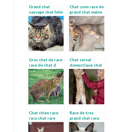
Grand chat
Chat coon race de
sauvage chat felin
grand chat maine
race
coon
Gros chat de race
Chat serval
race de chat d
domestique chat
appartement
gris angora
Chat chien race
Race de tres
race chat rare
grand chat race
de chat le plus
petit