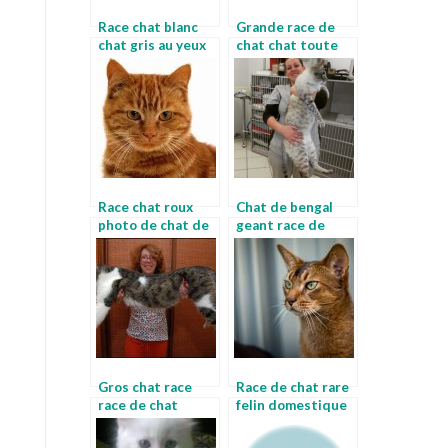
Race chat blanc
Grande race de
chat gris au yeux
chat chat toute
bleu
les races
Race chat roux
Chat de bengal
photo de chat de
geant race de
race main coon
chat blanc
Gros chat race
Race de chat rare
race de chat
felin domestique
menkoun