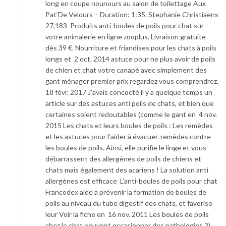
long en coupe nounours au salon de toilettage Aux
Pat’De Velours – Duration: 1:35. Stephanie Christiaens
27,183 Produits anti-boules de poils pour chat sur
votre animalerie en ligne zooplus. Livraison gratuite
dès 39 €. Nourriture et friandises pour les chats à poils
longs et 2 oct. 2014 astuce pour ne plus avoir de poils
de chien et chat votre canapé avec simplement des
gant ménager premier prix regardez vous comprendrez.
18 févr. 2017 J’avais concocté il y a quelque temps un
article sur des astuces anti poils de chats, et bien que
certaines soient redoutables (comme le gant en 4 nov.
2015 Les chats et leurs boules de poils : Les remèdes
et les astuces pour l’aider à évacuer. remèdes contre
les boules de poils. Ainsi, elle purifie le linge et vous
débarrassent des allergènes de poils de chiens et
chats mais également des acariens ! La solution anti
allergènes est efficace L’anti-boules de poils pour chat
Francodex aide à prévenir la formation de boules de
poils au niveau du tube digestif des chats, et favorise
leur Voir la fiche en 16 nov. 2011 Les boules de poils
chez le chat peuvent occasionner des pathologies 2)