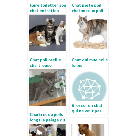
Faire toiletter son
Chat perte poil
chat entretien
chaton roux poil
chat angora
long
Chat poil oreille
Chat qui mue poils
chartreuse
longs
Brosser un chat
qui ne veut pas
Chartreux a poils
faire toiletter son
longs le pelage du
chat
chat