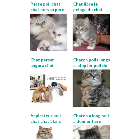
Perte poil chat
Chat libre le
chat persan perd
pelage du chat
ses poils
Chat persan
Chaton poils longs
angora chat
a adopter poil du
angora bleu
chat
Aspirateur poil
Chaton a long poil
chat chat blanc
a donner faire
raser son chat