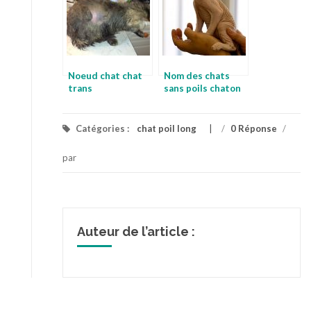
Noeud chat chat
Nom des chats
trans
sans poils chaton
long poil a donner
Catégories :
chat poil long
/
0 Réponse
/
par
Auteur de l’article :