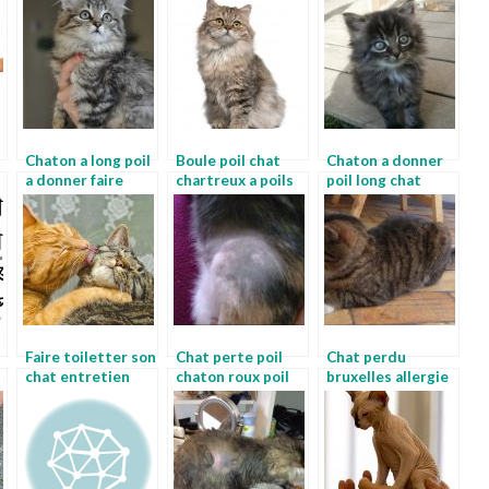
ses poils
angora bleu
Chaton a long poil
Boule poil chat
Chaton a donner
a donner faire
chartreux a poils
poil long chat
raser son chat
longs
persan noir
Faire toiletter son
Chat perte poil
Chat perdu
chat entretien
chaton roux poil
bruxelles allergie
chat angora
long
au poil de chat