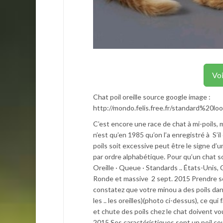
Voi
Chat poil oreille source google image :
http://mondo.felis.free.fr/standard%2
C’est encore une race de chat à mi-poils, m
n’est qu’en 1985 qu’on l’a enregistré à S’i
poils soit excessive peut être le signe d’
par ordre alphabétique. Pour qu’un chat soi
Oreille · Queue · Standards .. États-Unis
Ronde et massive 2 sept. 2015 Prendre soi
constatez que votre minou a des poils dans
les .. les oreilles)(photo ci-dessus), ce 
et chute des poils chez le chat doivent v
2015 Ses caractéristiques sont un poil cour