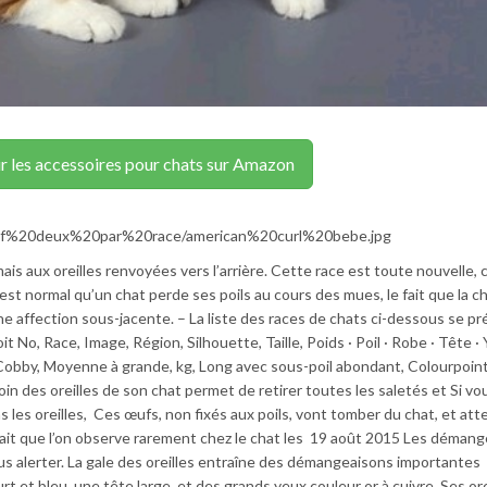
r les accessoires pour chats sur Amazon
0loof%20deux%20par%20race/american%20curl%20bebe.jpg
ais aux oreilles renvoyées vers l’arrière. Cette race est toute nouvelle, 
l est normal qu’un chat perde ses poils au cours des mues, le fait que la c
une affection sous-jacente. – La liste des races de chats ci-dessous se p
t No, Race, Image, Région, Silhouette, Taille, Poids · Poil · Robe · Tête · 
, Cobby, Moyenne à grande, kg, Long avec sous-poil abondant, Colourpoin
n des oreilles de son chat permet de retirer toutes les saletés et Si vo
 les oreilles, Ces œufs, non fixés aux poils, vont tomber du chat, et atte
qui fait que l’on observe rarement chez le chat les 19 août 2015 Les déman
ous alerter. La gale des oreilles entraîne des démangeaisons importantes
t et bleu, une tête large, et des grands yeux couleur or à cuivre. Ses ore