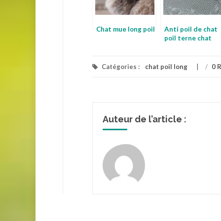
Chat mue long poil
Anti poil de chat
poil terne chat
Catégories :
chat poil long
/
0 
Auteur de l’article :