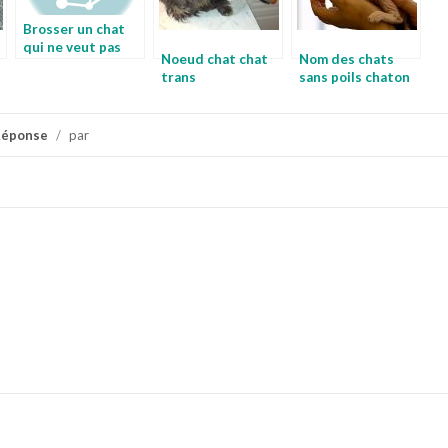
Brosser un chat
qui ne veut pas
Noeud chat chat
Nom des chats
faire toiletter son
trans
sans poils chaton
chat
long poil a donner
Réponse
/
par