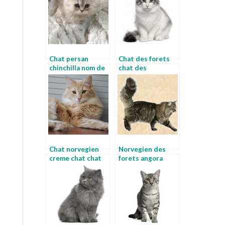
Chat persan
Chat des forets
chinchilla nom de
chat des
chat
montagnes
norvegiennes
Chat norvegien
Norvegien des
creme chat chat
forets angora
chat
norvegien