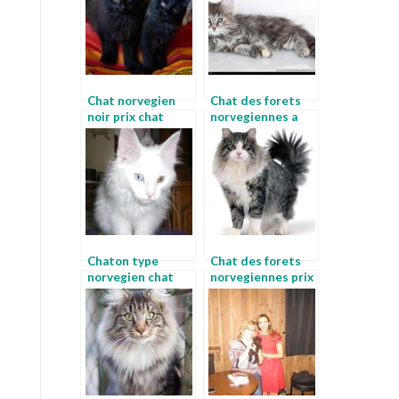
Chat norvegien
Chat des forets
noir prix chat
norvegiennes a
norvegien
donner chat des
montagnes
norvegiennes
Chaton type
Chat des forets
norvegien chat
norvegiennes prix
norvegien adulte
chat egyptien