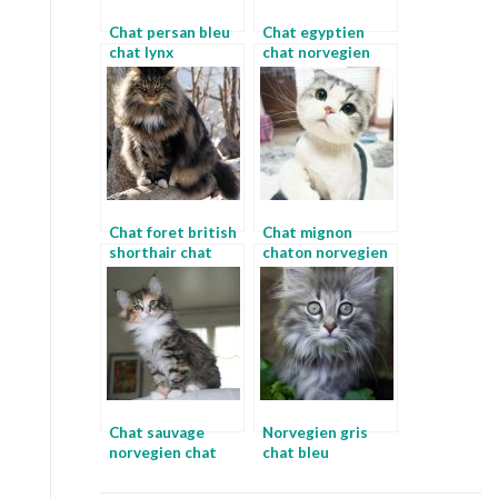
Chat persan bleu
Chat egyptien
chat lynx
chat norvegien
ambre
Chat foret british
Chat mignon
shorthair chat
chaton norvegien
blanc
Chat sauvage
Norvegien gris
norvegien chat
chat bleu
norvegien gris