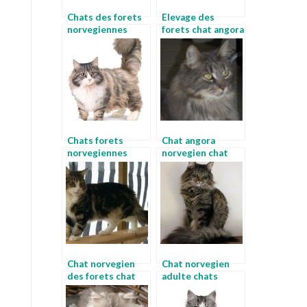
Chats des forets
Elevage des
norvegiennes
forets chat angora
norvegien noir
norvegien
Chats forets
Chat angora
norvegiennes
norvegien chat
foret norvegienne
lynx
chat
Chat norvegien
Chat norvegien
des forets chat
adulte chats
nordique
forets
norvegiennes