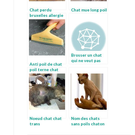
Chat perdu
Chat mue long poil
bruxelles allergie
au poil de chat
Brosser un chat
qui ne veut pas
Anti poil de chat
faire toiletter son
poil terne chat
chat
Noeud chat chat
Nom des chats
trans
sans poils chaton
long poil a donner