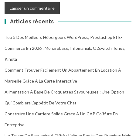
Articles récents
Top 5 Des Meilleurs Hébergeurs WordPress, Prestashop Et E-
Commerce En 2026 : Monarobase, Infomaniak, O2switch, Ionos,
Kinsta
Comment Trouver Facilement Un Appartement En Location À
Marseille Grâce À La Carte Interactive
Alimentation À Base De Croquettes Savoureuses : Une Option
Qui Comblera L’appétit De Votre Chat
Construire Une Carriere Solide Grace A Un CAP Coiffure En
Entreprise
Un Tresor De Souvenirs A Offrir : L’album Photo Des Premiers Mois