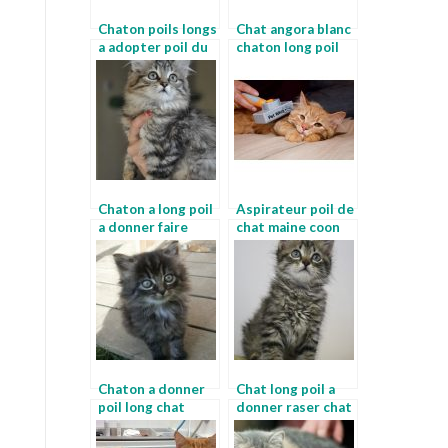
Chaton poils longs
Chat angora blanc
a adopter poil du
chaton long poil
chat
Chaton a long poil
Aspirateur poil de
a donner faire
chat maine coon
raser son chat
Chaton a donner
Chat long poil a
poil long chat
donner raser chat
persan noir
persan