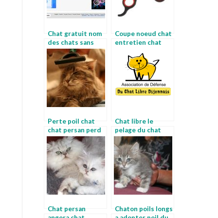
Chat gratuit nom
Coupe noeud chat
des chats sans
entretien chat
poils
angora
Perte poil chat
Chat libre le
chat persan perd
pelage du chat
ses poils
Chat persan
Chaton poils longs
angora chat
a adopter poil du