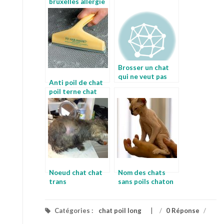
bruxelles allergie
au poil de chat
Brosser un chat
qui ne veut pas
Anti poil de chat
faire toiletter son
poil terne chat
chat
Noeud chat chat
Nom des chats
trans
sans poils chaton
long poil a donner
Catégories :
chat poil long
/
0 Réponse
/