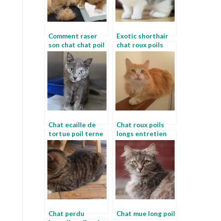
Comment raser
Exotic shorthair
son chat chat poil
chat roux poils
terne
longs
Chat ecaille de
Chat roux poils
tortue poil terne
longs entretien
chat
chat angora
Chat perdu
Chat mue long poil