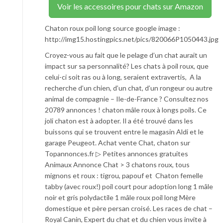
Voir les accessoires pour chats sur Amazon
Chaton roux poil long source google image :
http://img15.hostingpics.net/pics/820066P1050443.jpg
Croyez-vous au fait que le pelage d’un chat aurait un
impact sur sa personnalité? Les chats à poil roux, que
celui-ci soit ras ou à long, seraient extravertis, A la
recherche d’un chien, d’un chat, d’un rongeur ou autre
animal de compagnie – Ile-de-France ? Consultez nos
20789 annonces ! chaton mâle roux à longs poils. Ce
joli chaton est à adopter. Il a été trouvé dans les
buissons qui se trouvent entre le magasin Aldi et le
garage Peugeot. Achat vente Chat, chaton sur
Topannonces.fr ▷ Petites annonces gratuites
Animaux Annonce Chat > 3 chatons roux, tous
mignons et roux : tigrou, papouf et Chaton femelle
tabby (avec roux!) poil court pour adoption long 1 mâle
noir et gris polydactile 1 mâle roux poil long Mère
domestique et père persan croisé. Les races de chat –
Royal Canin, Expert du chat et du chien vous invite à