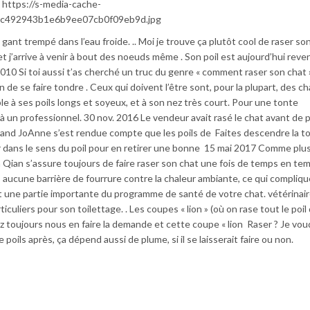
: https://s-media-cache-
b7c492943b1e6b9ee07cb0f09eb9d.jpg
n gant trempé dans l’eau froide. .. Moi je trouve ça plutôt cool de raser so
et j’arrive à venir à bout des noeuds même . Son poil est aujourd’hui reve
 2010 Si toi aussi t’as cherché un truc du genre « comment raser son chat 
en de se faire tondre . Ceux qui doivent l’être sont, pour la plupart, des ch
e à ses poils longs et soyeux, et à son nez très court. Pour une tonte
l à un professionnel. 30 nov. 2016 Le vendeur avait rasé le chat avant de 
. Quand JoAnne s’est rendue compte que les poils de Faites descendre la 
 dans le sens du poil pour en retirer une bonne 15 mai 2017 Comme plu
n Qian s’assure toujours de faire raser son chat une fois de temps en temp
s aucune barrière de fourrure contre la chaleur ambiante, ce qui compliq
est une partie importante du programme de santé de votre chat. vétérinai
iculiers pour son toilettage. . Les coupes « lion » (où on rase tout le poil
ez toujours nous en faire la demande et cette coupe « lion Raser ? Je vou
poils après, ça dépend aussi de plume, si il se laisserait faire ou non.