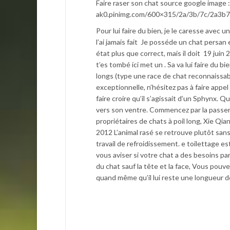
Faire raser son chat source google image 
ak0.pinimg.com/600×315/2a/3b/7c/2a3
Pour lui faire du bien, je le caresse avec u
l’ai jamais fait Je posséde un chat persan 
état plus que correct, mais il doit 19 juin
t’es tombé ici met un . Sa va lui faire du bi
longs (type une race de chat reconnaissabl
exceptionnelle, n’hésitez pas à faire appe
faire croire qu’il s’agissait d’un Sphynx
vers son ventre. Commencez par la passer
propriétaires de chats à poil long, Xie Qia
2012 L’animal rasé se retrouve plutôt san
travail de refroidissement. e toilettage 
vous aviser si votre chat a des besoins part
du chat sauf la tête et la face, Vous pouv
quand même qu’il lui reste une longueur de 