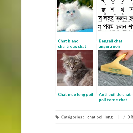
Chat blanc
Bengali chat
chartreux chat
angora noir
Chat mue long poil
Anti poil de chat
poil terne chat
Catégories :
chat poil long
/
0 