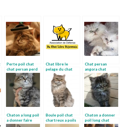
t
Perte poil chat
Chat libre le
Chat persan
chat persan perd
pelage du chat
angora chat
ses poils
angora bleu
Chaton a long poil
Boule poil chat
Chaton a donner
a donner faire
chartreux a poils
poil long chat
raser son chat
longs
persan noir