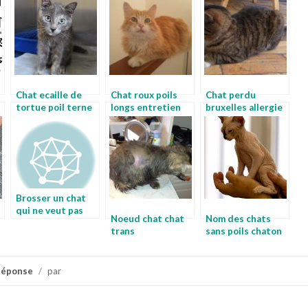
Chat ecaille de
Chat roux poils
Chat perdu
tortue poil terne
longs entretien
bruxelles allergie
chat
chat angora
au poil de chat
Brosser un chat
qui ne veut pas
Noeud chat chat
Nom des chats
faire toiletter son
trans
sans poils chaton
chat
long poil a donner
Réponse
/
par