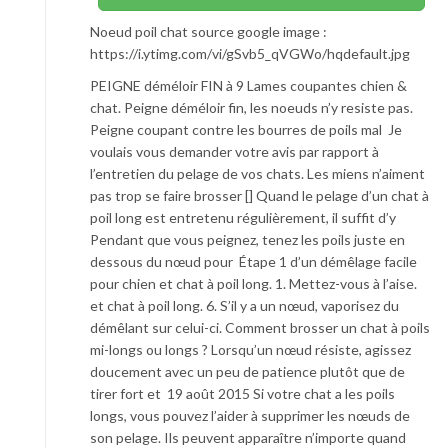
Noeud poil chat source google image :
https://i.ytimg.com/vi/gSvb5_qVGWo/hqdefault.jpg
PEIGNE déméloir FIN à 9 Lames coupantes chien &
chat. Peigne déméloir fin, les noeuds n’y resiste pas.
Peigne coupant contre les bourres de poils mal Je
voulais vous demander votre avis par rapport à
l’entretien du pelage de vos chats. Les miens n’aiment
pas trop se faire brosser [] Quand le pelage d’un chat à
poil long est entretenu régulièrement, il suffit d’y
Pendant que vous peignez, tenez les poils juste en
dessous du nœud pour Étape 1 d’un démêlage facile
pour chien et chat à poil long. 1. Mettez-vous à l’aise.
et chat à poil long. 6. S’il y a un nœud, vaporisez du
démêlant sur celui-ci. Comment brosser un chat à poils
mi-longs ou longs ? Lorsqu’un nœud résiste, agissez
doucement avec un peu de patience plutôt que de
tirer fort et 19 août 2015 Si votre chat a les poils
longs, vous pouvez l’aider à supprimer les nœuds de
son pelage. Ils peuvent apparaître n’importe quand