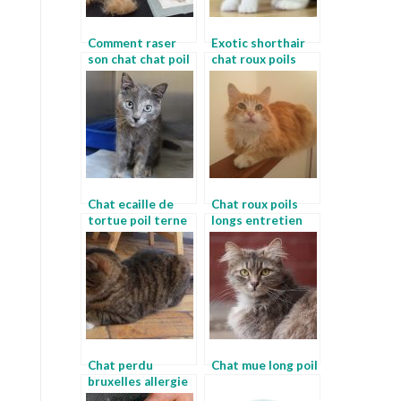
Comment raser
Exotic shorthair
son chat chat poil
chat roux poils
terne
longs
Chat ecaille de
Chat roux poils
tortue poil terne
longs entretien
chat
chat angora
Chat perdu
Chat mue long poil
bruxelles allergie
au poil de chat