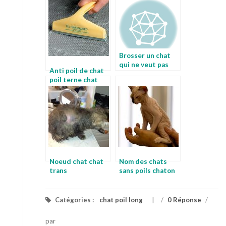
Brosser un chat
qui ne veut pas
Anti poil de chat
faire toiletter son
poil terne chat
chat
Noeud chat chat
Nom des chats
trans
sans poils chaton
long poil a donner
Catégories :
chat poil long
/
0 Réponse
/
par