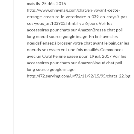
mais ils 25 déc. 2016
http://www.ohmymag.com/chat/en-voyant-cette-
etrange-creature-le-veterinaire-n-039-en-croyait-pas-
ses-yeux_art103903.html. il y a 6 jours Voir les
accessoires pour chats sur AmazonBrosse chat poil
long noeud source google image En finir avec les
nœudsPensez à brosser votre chat avant le bain,car les
noeuds se resserrent une fois mouillés.Commencez
avec un Outil Peigne Easee pour 19 juil. 2017 Voir les
accessoires pour chats sur AmazonNoeud chat poil
long source google image :
http://i72.servimg.com/u/f72/11/92/15/95/chats_22.jpg