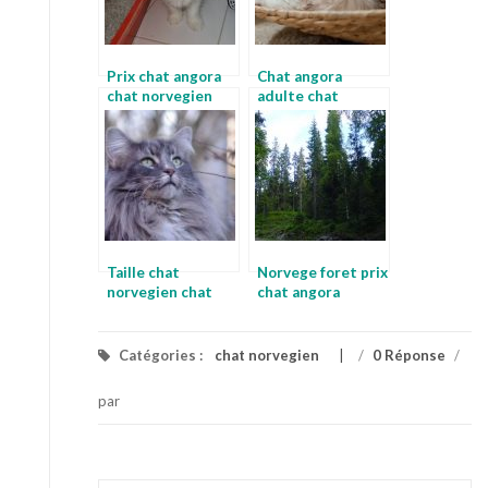
Prix chat angora
Chat angora
chat norvegien
adulte chat
des forets
skogkatt
Taille chat
Norvege foret prix
norvegien chat
chat angora
des forets
Catégories :
chat norvegien
/
0 Réponse
/
par