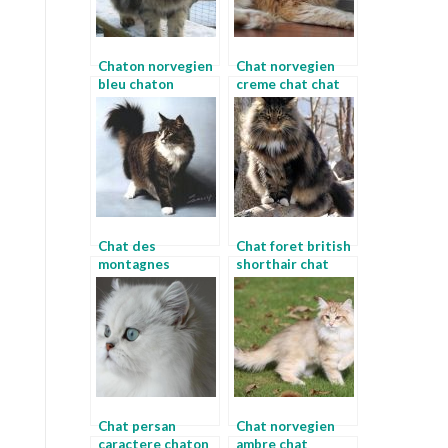
Chaton norvegien
Chat norvegien
bleu chaton
creme chat chat
norvegien bleu
chat
Chat des
Chat foret british
montagnes
shorthair chat
norvegiennes
chaton norvegien
gris
Chat persan
Chat norvegien
caractere chaton
ambre chat