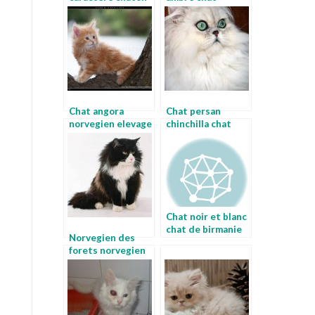
norvegien noir et
norvegien femelle
blanc
Chat angora
Chat persan
norvegien elevage
chinchilla chat
chat norvegien
egyptien
belgique
Chat noir et blanc
chat de birmanie
Norvegien des
forets norvegien
des forets