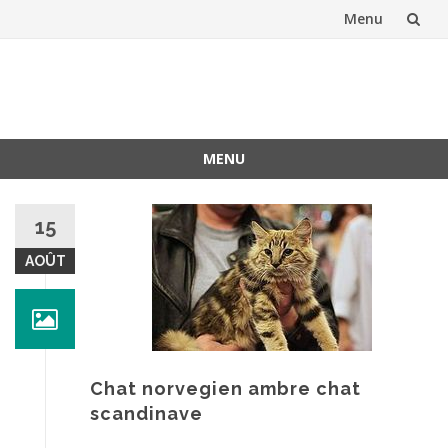
Menu
Aller
au
contenu
MENU
Aller
au
15
contenu
AOÛT
Chat norvegien ambre chat
scandinave