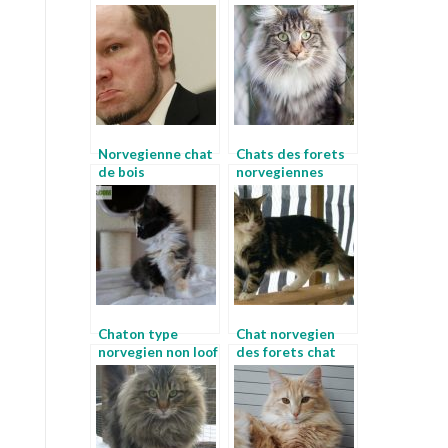
norvegiens
norvegien
Norvegienne chat
Chats des forets
de bois
norvegiennes
norvegien noir
Chaton type
Chat norvegien
norvegien non loof
des forets chat
chaton norvegien
nordique
bleu