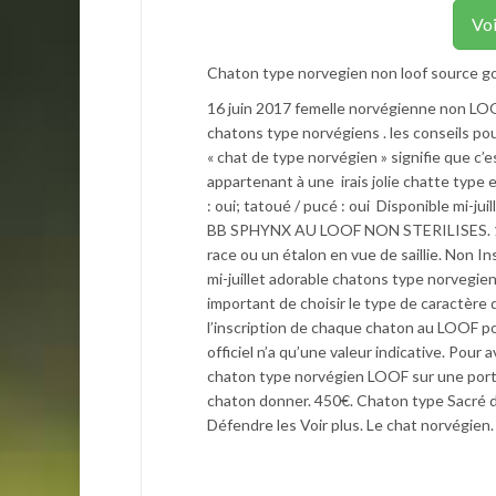
Voi
Chaton type norvegien non loof source 
16 juin 2017 femelle norvégienne non LOOF 
chatons type norvégiens . les conseils po
« chat de type norvégien » signifie que c
appartenant à une irais jolie chatte type e
: oui; tatoué / pucé : oui Disponible mi-
BB SPHYNX AU LOOF NON STERILISES. 1 60
race ou un étalon en vue de saillie. Non In
mi-juillet adorable chatons type norvegien 
important de choisir le type de caractère 
l’inscription de chaque chaton au LOOF po
officiel n’a qu’une valeur indicative. Pou
chaton type norvégien LOOF sur une portée
chaton donner. 450€. Chaton type Sacré d
Défendre les Voir plus. Le chat norvégien.