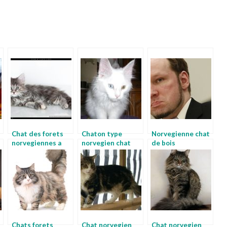
Chat des forets
Chaton type
Norvegienne chat
norvegiennes a
norvegien chat
de bois
donner chat des
norvegien adulte
montagnes
norvegiennes
Chats forets
Chat norvegien
Chat norvegien