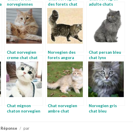
a
norvegiennes
des forets chat
adulte chats
foret norvegienne
nordique
forets
chat
norvegiennes
Chat norvegien
Norvegien des
Chat persan bleu
creme chat chat
forets angora
chat lynx
chat
norvegien
Chat mignon
Chat norvegien
Norvegien gris
chaton norvegien
ambre chat
chat bleu
blanc
norvegien femelle
 Réponse
/
par