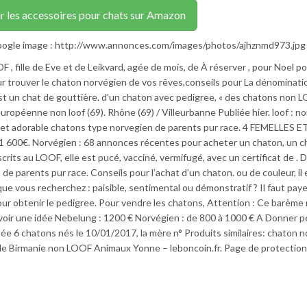
r les accessoires pour chats sur Amazon
google image : http://www.annonces.com/images/photos/ajhznmd973.jpg
, fille de Eve et de Leikvard, agée de mois, de À réserver , pour Noel p
ur trouver le chaton norvégien de vos rêves,conseils pour La dénominati
’est un chat de gouttière. d’un chaton avec pedigree, « des chatons non 
uropéenne non loof (69). Rhône (69) / Villeurbanne Publiée hier. loof : n
juillet adorable chatons type norvegien de parents pur race. 4 FEMELLES 
0€. Norvégien : 68 annonces récentes pour acheter un chaton, un c
scrits au LOOF, elle est pucé, vacciné, vermifugé, avec un certificat de . 
de parents pur race. Conseils pour l’achat d’un chaton. ou de couleur, il 
que vous recherchez : paisible, sentimental ou démonstratif ? Il faut paye
ur obtenir le pedigree. Pour vendre les chatons, Attention : Ce barème
r avoir une idée Nebelung : 1200 € Norvégien : de 800 à 1000 € A Donner p
 6 chatons nés le 10/01/2017, la mère n° Produits similaires: chaton no
e Birmanie non LOOF Animaux Yonne – leboncoin.fr. Page de protection 