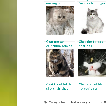
norvegiennes
forets chat angor
norvegien noir
norvegien
Chat persan
Chat des forets
chinchilla nom de
chat des
chat
montagnes
norvegiennes
Chat foret british
Chat noir et blanc
shorthair chat
norvegien a
vendre
Catégories :
chat norvegien
/
0