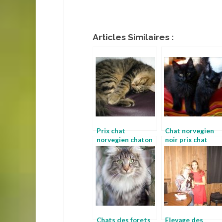
Articles Similaires :
Prix chat
Chat norvegien
norvegien chaton
noir prix chat
norvegiens
norvegien
Chats des forets
Elevage des