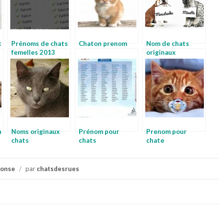
x
Prénoms de chats
Chaton prenom
Nom de chats
femelles 2013
originaux
n
Noms originaux
Prénom pour
Prenom pour
chats
chats
chate
ponse
/
par
chatsdesrues