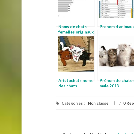
Noms de chats
Prenom d animau
femelles originaux
Aristochats noms
Prénom de chato
des chats
male 2013
Catégories :
Non classé
/
0 Ré