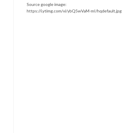
Source google image:
https://i.ytimg.com/vi/ybQ5wVaM-mI/hqdefault.jpg