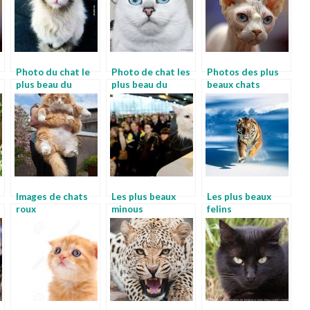
Photo du chat le
Photo de chat les
Photos des plus
plus beau du
plus beau du
beaux chats
monde
monde
Images de chats
Les plus beaux
Les plus beaux
roux
minous
felins