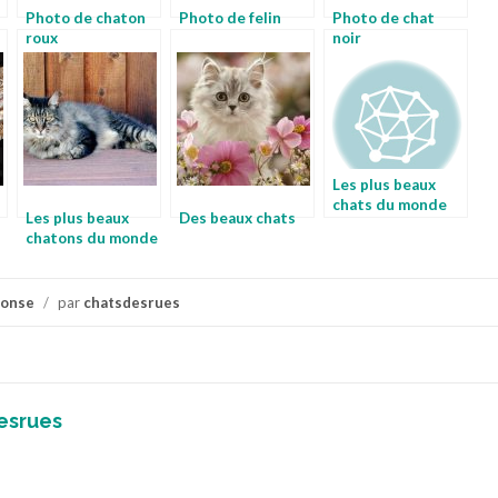
Photo de chaton
Photo de felin
Photo de chat
roux
noir
Les plus beaux
chats du monde
Les plus beaux
Des beaux chats
chatons du monde
ponse
/
par
chatsdesrues
esrues