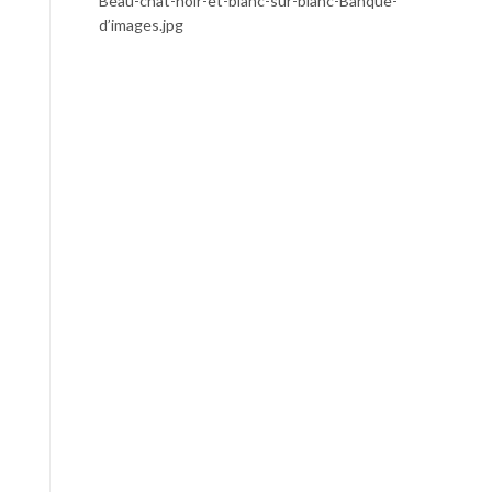
Beau-chat-noir-et-blanc-sur-blanc-Banque-
d’images.jpg