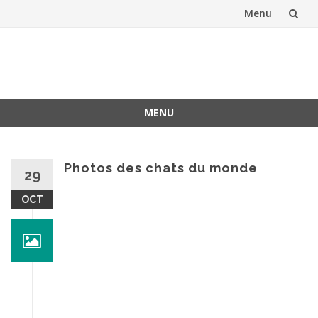
Menu
Aller
au
contenu
MENU
Aller
au
contenu
Photos des chats du monde
29
OCT