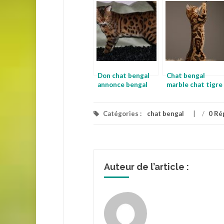
spotted
domestique
Don chat bengal
Chat bengal
annonce bengal
marble chat tigre
du bengale a
donner
Catégories :
chat bengal
/
0 Ré
Auteur de l’article :