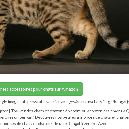
r les accessoires pour chats sur Amazon
gle image : https://static.wamiz.fr/images/animaux/chats/large/bengal.j
pter | Trouvez des chats et chatons à vendre ou adopter localement à 
recherchez un bengal ? Découvrez nos petites annonces de chats et chato
annonces de chats et chatons de race Bengal à vendre. Avec