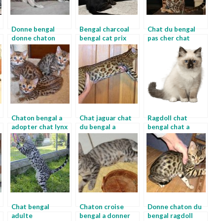
Donne bengal
Bengal charcoal
Chat du bengal
donne chaton
bengal cat prix
pas cher chat
bengal
leopard d asie a
vendre
Chaton bengal a
Chat jaguar chat
Ragdoll chat
adopter chat lynx
du bengal a
bengal chat a
a vendre
adopter
donner
Chat bengal
Chaton croise
Donne chaton du
adulte
bengal a donner
bengal ragdoll