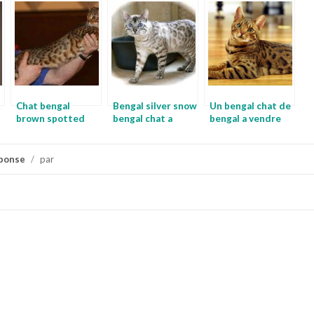
alimentation chat
annonce bengal
chat
bengal
Chat bengal
Bengal silver snow
Un bengal chat de
brown spotted
bengal chat a
bengal a vendre
tabby chat tigre
donner
pas cher
du bengale a
donner
ponse
/
par