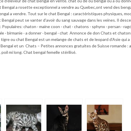
 d’éleveur de chat Bengal en vente. chat ou de ou bengal ou a ou donn
t Bengal a rosette exceptionnel a vendre au Quebec,ont vend des benga
engal a vendre. Tout sur le chat Bengal : caractéristiques physiques, mod
at Bengal peut se vanter d’avoir du sang sauvage dans les veines. Il desce
Populaires: chaton · maine coon · chat · chatons · sphynx · persan · ragdo
ngale · birmanie · a donner · bengal · chat Annonce de don Chats et chaton
tigre ou chat Bengal est un melange de chats et de leopard d’Asie qui a
at Bengal et un Chats – Petites annonces gratuites de Suisse romande : 
, poil mi long. Chat bengal femelle stérilisé.