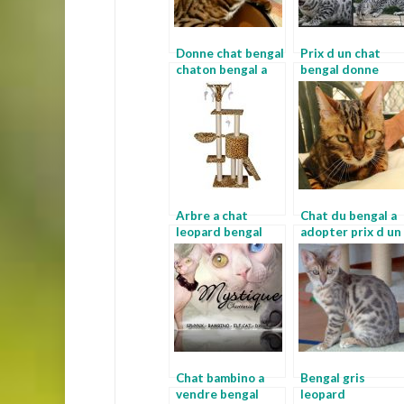
Donne chat bengal
Prix d un chat
chaton bengal a
bengal donne
donner
bengal
Arbre a chat
Chat du bengal a
leopard bengal
adopter prix d un
snow lynx
bengal
Chat bambino a
Bengal gris
vendre bengal
leopard