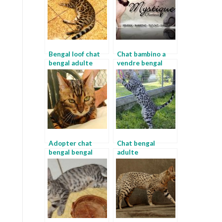
Bengal loof chat
Chat bambino a
bengal adulte
vendre bengal
spotted
Adopter chat
Chat bengal
bengal bengal
adulte
charcoal
alimentation chat
bengal