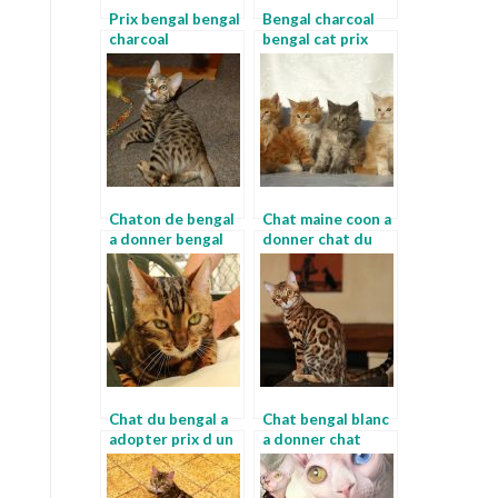
Prix bengal bengal
Bengal charcoal
charcoal
bengal cat prix
Chaton de bengal
Chat maine coon a
a donner bengal
donner chat du
brown spotted
bengal adulte
Chat du bengal a
Chat bengal blanc
adopter prix d un
a donner chat
bengal
bengal gris