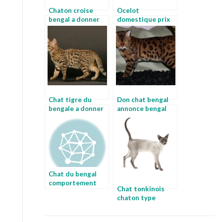
Chaton croise
Ocelot
bengal a donner
domestique prix
annonce bengal
bengal noir
Chat tigre du
Don chat bengal
bengale a donner
annonce bengal
chat du bengal
adulte
Chat du bengal
comportement
Chat tonkinois
photo chat du
chaton type
bengal
bengal