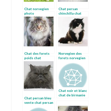
Chat norvegien
Chat persan
photo
chinchilla chat
caracteristique
egyptien
chat norvegien
Chat des forets
Norvegien des
poids chat
forets norvegien
norvegien
des forets
Chat noir et blanc
chat de birmanie
Chat persan bleu
vente chat persan