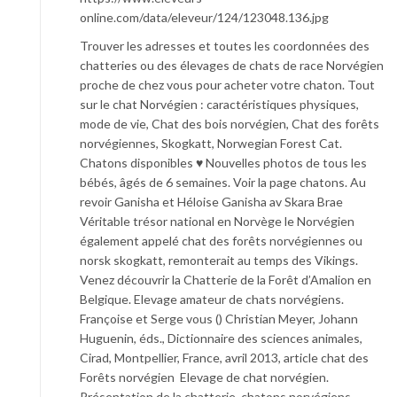
online.com/data/eleveur/124/123048.136.jpg
Trouver les adresses et toutes les coordonnées des
chatteries ou des élevages de chats de race Norvégien
proche de chez vous pour acheter votre chaton. Tout
sur le chat Norvégien : caractéristiques physiques,
mode de vie, Chat des bois norvégien, Chat des forêts
norvégiennes, Skogkatt, Norwegian Forest Cat.
Chatons disponibles ♥ Nouvelles photos de tous les
bébés, âgés de 6 semaines. Voir la page chatons. Au
revoir Ganisha et Héloise Ganisha av Skara Brae
Véritable trésor national en Norvège le Norvégien
également appelé chat des forêts norvégiennes ou
norsk skogkatt, remonterait au temps des Vikings.
Venez découvrir la Chatterie de la Forêt d’Amalion en
Belgique. Elevage amateur de chats norvégiens.
Françoise et Serge vous () Christian Meyer, Johann
Huguenin, éds., Dictionnaire des sciences animales,
Cirad, Montpellier, France, avril 2013, article chat des
Forêts norvégien Elevage de chat norvégien.
Présentation de la chatterie, chatons norvégiens