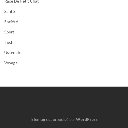
Race De Petit Chat
Santé
Société
Sport
Tech
Ustensile
Voyage
Islemag
est propulsé par
WordPress