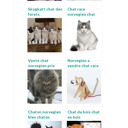
Skogkatt chat des
Chat race
forets
norvegien chat
norvegiennes a
persan chinchilla
vendre
Vente chat
Norvegien a
norvegien prix
vendre chat race
chat chat com
norvegien
Chaton norvegien
Chat de bois chat
bleu chaton
en bois
norvegien bleu