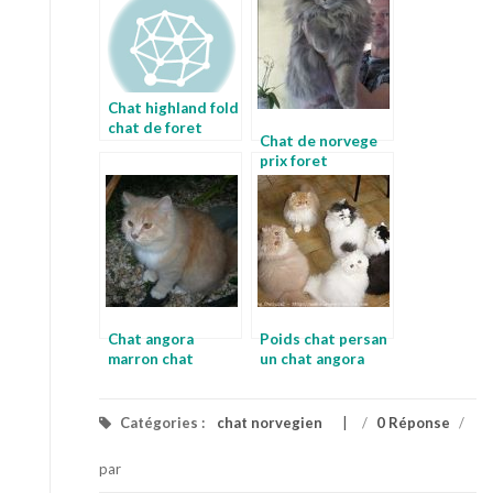
Chat highland fold
chat de foret
Chat de norvege
prix foret
norvegienne
Chat angora
Poids chat persan
marron chat
un chat angora
mignon
Catégories :
chat norvegien
/
0 Réponse
/
par