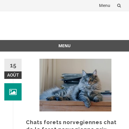
Menu
Aller
au
contenu
MENU
Aller
au
15
contenu
AOÛT
Chats forets norvegiennes chat