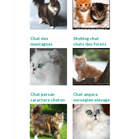
Chat des
Skyblog chat
montagnes
chats des forets
norvegiennes
norvegiennes
chaton norvegien
gris
Chat persan
Chat angora
caractere chaton
norvegien elevage
norvegien noir et
chat norvegien
blanc
belgique