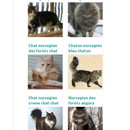
chat chat com
chaton norvegien
bleu
Chat norvegien
Chaton norvegien
des forets chat
bleu chaton
nordique
norvegien bleu
Chat norvegien
Norvegien des
creme chat chat
forets angora
chat
norvegien