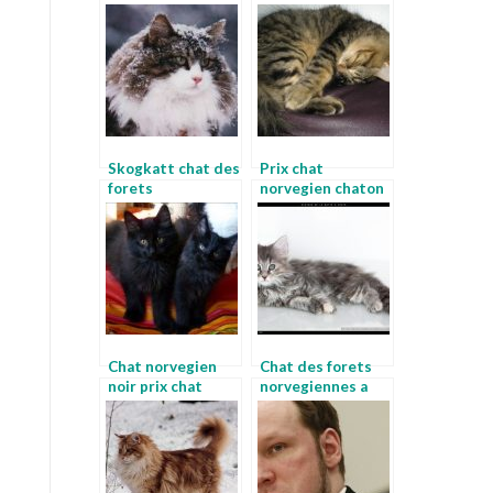
Skogkatt chat des
Prix chat
forets
norvegien chaton
norvegiennes a
norvegiens
vendre
Chat norvegien
Chat des forets
noir prix chat
norvegiennes a
norvegien
donner chat des
montagnes
norvegiennes