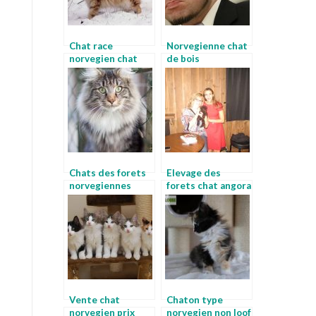
Chat race
Norvegienne chat
norvegien chat
de bois
persan chinchilla
Chats des forets
Elevage des
norvegiennes
forets chat angora
norvegien noir
norvegien
Vente chat
Chaton type
norvegien prix
norvegien non loof