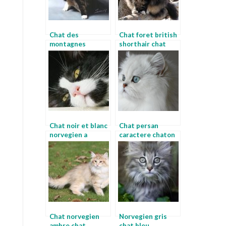
Chat des
Chat foret british
montagnes
shorthair chat
norvegiennes
chaton norvegien
gris
Chat noir et blanc
Chat persan
norvegien a
caractere chaton
vendre
norvegien noir et
blanc
Chat norvegien
Norvegien gris
ambre chat
chat bleu